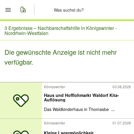
Start
3 Ergebnisse –
Nachbarschaftshilfe in Königswinter -
Nordrhein-Westfalen
Merkliste
Die gewünschte Anzeige ist nicht mehr
Nachrichten
verfügbar.
Anzeige aufgeben
Königswinter
03.08.2026
Haus und Hofflohmarkt Waldorf Kita-
Auflösung
Das Waldkinderhaus in Thomasbe
...
Königswinter
01.07.2026
Kleine Lagermöglichkeit