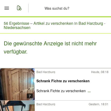
Start
56 Ergebnisse –
Artikel zu verschenken in Bad Harzburg -
Niedersachsen
Merkliste
Die gewünschte Anzeige ist nicht mehr
Nachrichten
verfügbar.
Anzeige aufgeben
Bad Harzburg
Heute, 08:18
Schrank Fichte zu verschenken
Schrank Fichte zu verschenken
...
7
Bad Harzburg
Gestern, 18:01