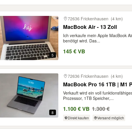
72636 Frickenhausen
(4 km)
MacBook Air - 13 Zoll
Ich verkaufe mein Apple MacBook Air
benötigt wird. Das...
145 € VB
5
72636 Frickenhausen
(4 km)
MacBook Pro 16 1TB | M1 P
Verkauft wird ein voll funktionsfäh
Prozessor, 1TB Speicher,...
1.100 € VB
1.300 €
8
Direkt kaufen
Versand möglich