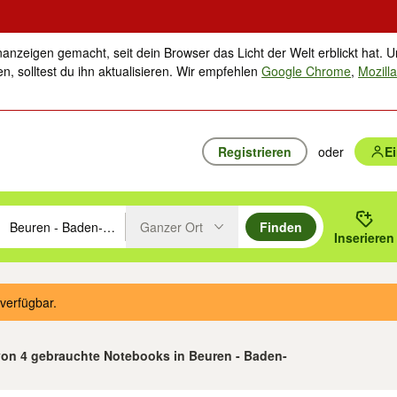
nanzeigen gemacht, seit dein Browser das Licht der Welt erblickt hat. U
n, solltest du ihn aktualisieren. Wir empfehlen
Google Chrome
,
Mozilla
Registrieren
oder
E
Ganzer Ort
Finden
hläge mit den Pfeiltasten nach oben/unten durchsuchen und mit Einga
 oder Ort eingeben. Eingabetaste drücken um zu suchen, oder Vorschl
Inserieren
Suche im Umkreis des gewählten Orts oder PLZ
verfügbar.
 von 4 gebrauchte Notebooks in Beuren - Baden-