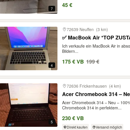
45 €
7
72639 Neuffen
(3 km)
✅ MacBook Air *TOP ZUS
Ich verkaufe ein MacBook Air in abso
Bildern...
175 € VB
199 €
4
72636 Frickenhausen
(4 km)
Acer Chromebook 314 – Ne
Acer Chromebook 314 – Neu – 100% 
Chromebook 314 in perfektem...
230 € VB
5
Direkt kaufen
Versand möglich