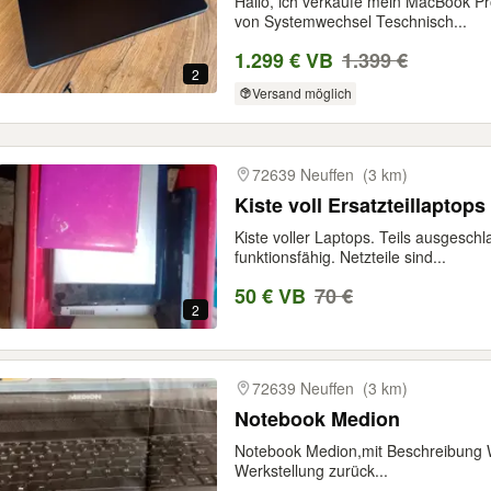
Hallo, ich verkaufe mein MacBook P
von Systemwechsel Teschnisch...
1.299 € VB
1.399 €
2
Versand möglich
72639 Neuffen
(3 km)
Kiste voll Ersatzteillaptops
Kiste voller Laptops. Teils ausgeschl
funktionsfähig. Netzteile sind...
50 € VB
70 €
2
72639 Neuffen
(3 km)
Notebook Medion
Notebook Medion,mit Beschreibung W
Werkstellung zurück...