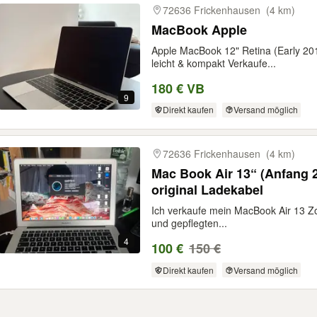
72636 Frickenhausen
(4 km)
MacBook Apple
Apple MacBook 12" Retina (Early 2
leicht & kompakt Verkaufe...
180 € VB
9
Direkt kaufen
Versand möglich
72636 Frickenhausen
(4 km)
Mac Book Air 13“ (Anfang 
original Ladekabel
Ich verkaufe mein MacBook Air 13 Zo
und gepflegten...
4
100 €
150 €
Direkt kaufen
Versand möglich