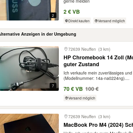
gerne melden
2 € VB
2
Direkt kaufen
Versand möglich
Alternative Anzeigen in der Umgebung
gebnisse
72639 Neuffen
(3 km)
HP Chromebook 14 Zoll (Mo
guter Zustand
Ich verkaufe mein zuverlässiges un
(Modellnummer: 14a-na0224ng)....
7
70 € VB
100 €
Versand möglich
72639 Neuffen
(3 km)
MacBook Pro M4 (2024) Sc