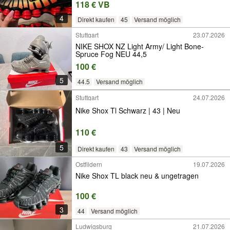
118 € VB
4
Direkt kaufen
45
Versand möglich
Stuttgart
23.07.2026
NIKE SHOX NZ Light Army/ Light Bone-
Spruce Fog NEU 44,5
100 €
5
44.5
Versand möglich
Stuttgart
24.07.2026
Nike Shox Tl Schwarz | 43 | Neu
110 €
5
Direkt kaufen
43
Versand möglich
Ostfildern
19.07.2026
Nike Shox TL black neu & ungetragen
100 €
3
44
Versand möglich
Ludwigsburg
21.07.2026