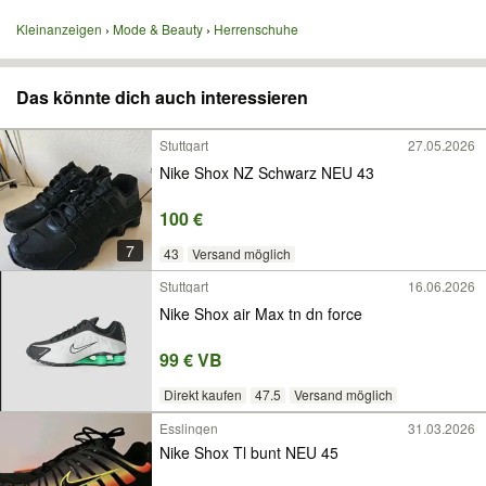
Kleinanzeigen
Mode & Beauty
Herrenschuhe
Das könnte dich auch interessieren
Stuttgart
27.05.2026
Nike Shox NZ Schwarz NEU 43
100 €
7
43
Versand möglich
Stuttgart
16.06.2026
Nike Shox air Max tn dn force
99 € VB
Direkt kaufen
47.5
Versand möglich
Esslingen
31.03.2026
Nike Shox Tl bunt NEU 45