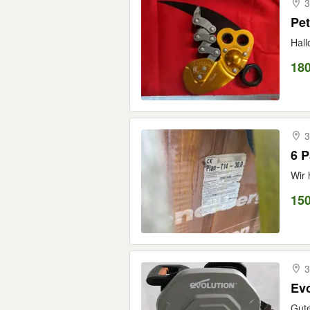
3
Pe
Hall
18
3
6 P
Wir 
150
3
Evo
Gute