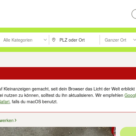
Alle Kategorien
Ganzer Ort
ken um zu suchen, oder Vorschläge mit den Pfeiltasten nach oben/unt
PLZ oder Ort eingeben. Eingabetaste drücke
Suche im Umkreis 
f Kleinanzeigen gemacht, seit dein Browser das Licht der Welt erblickt 
i nutzen zu können, solltest du ihn aktualisieren. Wir empfehlen
Goog
Safari
, falls du macOS benutzt.
werken