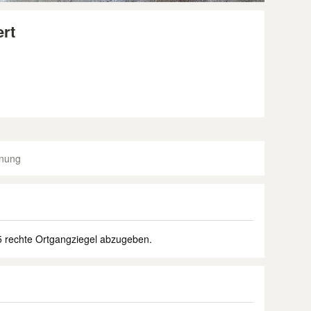
ert
dnung
25 rechte Ortgangziegel abzugeben.