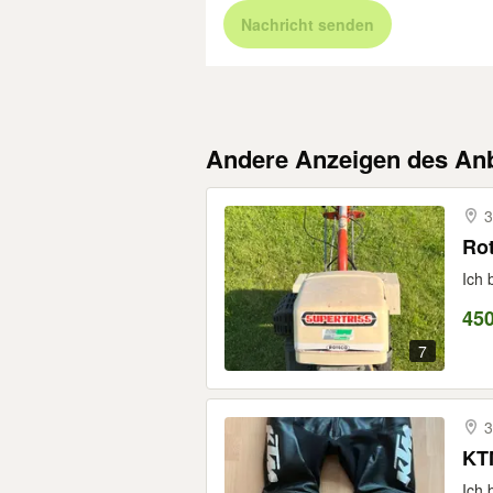
Nachricht senden
Andere Anzeigen des Anb
3
Ro
Ich 
45
7
3
KT
Ich 