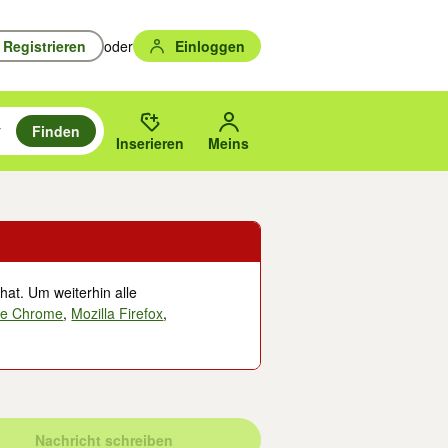
Registrieren
oder
Einloggen
Finden
en durchsuchen und mit Eingabetaste auswählen.
n um zu suchen, oder Vorschläge mit den Pfeiltasten nach oben/unten
des gewählten Orts oder PLZ.
Inserieren
Meins
hat. Um weiterhin alle
le Chrome
,
Mozilla Firefox
,
Nachricht schreiben