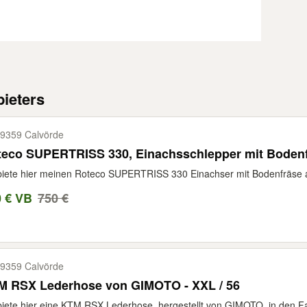
ieters
9359 Calvörde
teco SUPERTRISS 330, Einachsschlepper mit Boden
biete hier meinen Roteco SUPERTRISS 330 Einachser mit Bodenfräse an
0 € VB
750 €
9359 Calvörde
M RSX Lederhose von GIMOTO - XXL / 56
biete hier eine KTM RSX Lederhose, hergestellt von GIMOTO, in den F