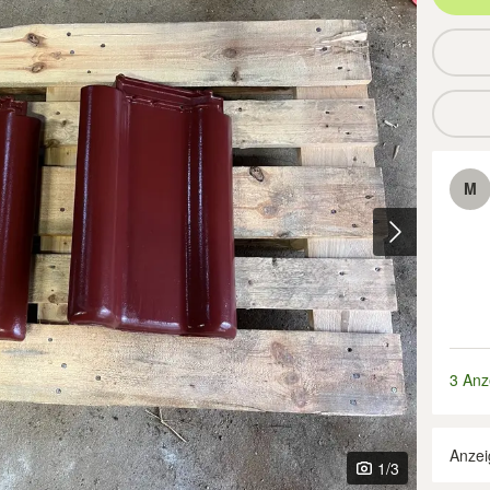
M
3 Anz
Anzei
1
/3