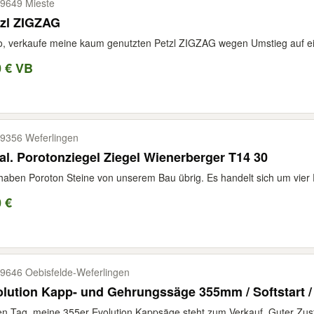
9649 Mieste
tzl ZIGZAG
o, verkaufe meine kaum genutzten Petzl ZIGZAG wegen Umstieg auf ein
0 € VB
9356 Weferlingen
al. Porotonziegel Ziegel Wienerberger T14 30
haben Poroton Steine von unserem Bau übrig. Es handelt sich um vier P
 €
9646 Oebisfelde-​Weferlingen
lution Kapp- und Gehrungssäge 355mm / Softstart / 
n Tag, meine 355er Evolution Kappsäge steht zum Verkauf. Guter Zus