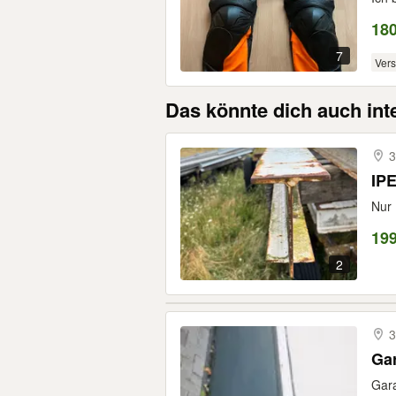
18
7
Ver
Das könnte dich auch int
3
IPE
Nur 
199
2
3
Gar
Gara