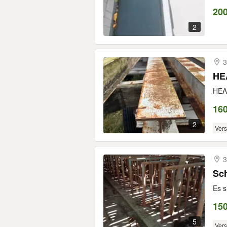
20
2
3
HEA
HEA 
160
2
Ver
3
Sch
Es s
150
5
Ver