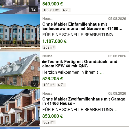
549.900 €
12
132,37 m²
4 Zi.
Neuss
05.08.2026
Ohne Makler Einfamilienhaus mit
Einliegerwohnung mit Garage in 41469
Neuss -
FÜR EINE SCHNELLE BEARBEITUNG
...
1.107.000 €
258 m²
Neuss
05.08.2026
🏡 Technik Fertig mit Grundstück. und
einem KFW 40 mit QNG
Herzlich willkommen in Ihrem t
...
526.205 €
9
120 m²
4 Zi.
Neuss
05.08.2026
Ohne Makler Zweifamilienhaus mit Garage
in 41466 Neuss -
FÜR EINE SCHNELLE BEARBEITUNG
...
853.000 €
302 m²