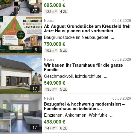
695.000 €
37
122 m²
4 Zi.
Neuss
05.08.2026
Ab August Grundstücke am Kreuzfeld frei!
Jetzt Haus planen und vorbereitet
mitbieten!
Baugrundstücke im Neubaugebiet
...
750.000 €
6
162 m²
5 Zi.
Neuss
05.08.2026
Wir bauen Ihr Traumhaus für die ganze
Familie
Geschmackvoll, lichtdurchflute
...
549.900 €
17
135 m²
5 Zi.
Neuss
05.08.2026
Bezugsfrei & hochwertig modernisiert –
Familienhaus im beliebten
Augustinusviertel in Neuss
Einziehen. Ankommen. Wohlfühle
...
498.000 €
17
147 m²
6 Zi.