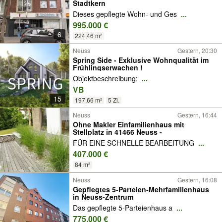
Stadtkern
Dieses gepflegte Wohn- und Ges
...
995.000 €
6
224,46 m²
Neuss
Gestern, 20:30
Spring Side - Exklusive Wohnqualität im
Frühlingserwachen !
Objektbeschreibung:
...
VB
15
197,66 m²
5 Zi.
Neuss
Gestern, 16:44
Ohne Makler Einfamilienhaus mit
Stellplatz in 41466 Neuss -
FÜR EINE SCHNELLE BEARBEITUNG
...
407.000 €
84 m²
Neuss
Gestern, 16:08
Gepflegtes 5-Parteien-Mehrfamilienhaus
in Neuss-Zentrum
Das gepflegte 5-Parteienhaus a
...
775.000 €