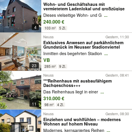
Wohn- und Geschäftshaus mit
vermietetem Ladenlokal und großzügige
Dieses vielseitige Wohn- und G
...
240.000 €
4
103 m²
5 Zi.
Neuss
Gestern, 11:30
Exklusives Anwesen auf parkähnlichem
Grundstück im Neusser Stadionviertel
Inmitten des begehrten Stadion
...
VB
23
285 m²
9 Zi.
Neuss
Gestern, 08:41
***Reihenhaus mit ausbaufähigem
Dachgeschoss+++
Das Reihenhaus liegt in einer
...
310.000 €
11
98 m²
4 Zi.
Neuss
Gestern, 08:30
Einziehen und wohlfühlen – modernes
Wohnen auf hohem Niveau
Modernes, kernsaniertes Reihen
...