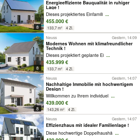
Energieeffiziente Bauqualität in ruhiger
Lage !
Dieses projektiertes Einfamili
...
455.000 €
8
133,7 m²
4 Zi.
Neuss
Gestern, 14:09
Modernes Wohnen mit klimafreundlicher
Technik !
Dieses projektiert geplante Ei
...
435.999 €
8
133,7 m²
4 Zi.
Neuss
Gestern, 14:07
Nachhaltige Immobilie mit hochwertigem
Design !
Willkommen zu Ihrem individuel
...
439.000 €
8
143,26 m²
4 Zi.
Neuss
Gestern, 14:07
Effizienzhaus mit idealer Familienlage !
Diese hochwertige Doppelhaushä
...