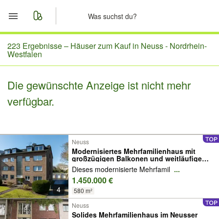
Start
223 Ergebnisse –
Häuser zum Kauf in Neuss - Nordrhein-
Westfalen
Merkliste
Die gewünschte Anzeige ist nicht mehr
Nachrichten
verfügbar.
Anzeige aufgeben
Neuss
Modernisiertes Mehrfamilienhaus mit
großzügigen Balkonen und weitläufigem
Grundstück
Dieses modernisierte Mehrfamil
...
1.450.000 €
4
580 m²
Neuss
Solides Mehrfamilienhaus im Neusser