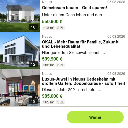
Neuss
05.08.2026
Gemeinsam bauen - Geld sparen!
Unter einem Dach leben und den
...
550.900 €
10
113 m²
8 Zi.
Neuss
05.08.2026
OKAL - Mehr Raum für Familie, Zukunft
und Lebensqualität
Hier genießen Sie sowohl sonni
...
509.900 €
12
182 m²
6 Zi.
Neuss
05.08.2026
Luxus-Juwel in Neuss Uedesheim mit
großem Garten, Doppelgarage - sofort frei!
Diese im Jahr 2021 errichtete
...
985.000 €
19
165 m²
3 Zi.
Weiter