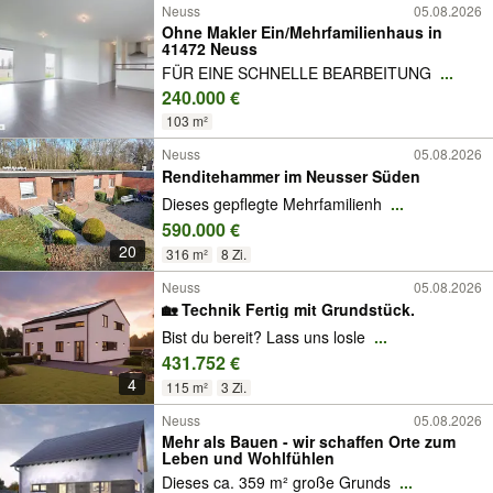
Neuss
05.08.2026
Ohne Makler Ein/Mehrfamilienhaus in
41472 Neuss
FÜR EINE SCHNELLE BEARBEITUNG
...
240.000 €
103 m²
Neuss
05.08.2026
Renditehammer im Neusser Süden
Dieses gepflegte Mehrfamilienh
...
590.000 €
20
316 m²
8 Zi.
Neuss
05.08.2026
🏡 Technik Fertig mit Grundstück.
Bist du bereit? Lass uns losle
...
431.752 €
4
115 m²
3 Zi.
Neuss
05.08.2026
Mehr als Bauen - wir schaffen Orte zum
Leben und Wohlfühlen
Dieses ca. 359 m² große Grunds
...