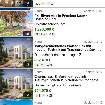
24
329 m²
14 Zi.
Neuss
Gestern, 15:30
Familientraum in Premium Lage -
Bolssiedlung
Objektbeschreibung:
...
1.290.000 €
28
294,9 m²
6 Zi.
Neuss
Gestern, 15:12
Maßgeschneidertes Wohnglück mit
neuster Technik auf Traumgrundstück in
Neuss!
Du möchtest dein zukünftiges Z
...
867.470 €
13
143 m²
4 Zi.
Neuss
Gestern, 14:17
Charmantes Einfamilienhaus mit
Traumgrundstück in Neuss mit modernem
Design und smarter Technik!
Dieses LivingHaus Einfamilienh
...
854.670 €
13
143 m²
4 Zi.
Neuss
Gestern, 14:12