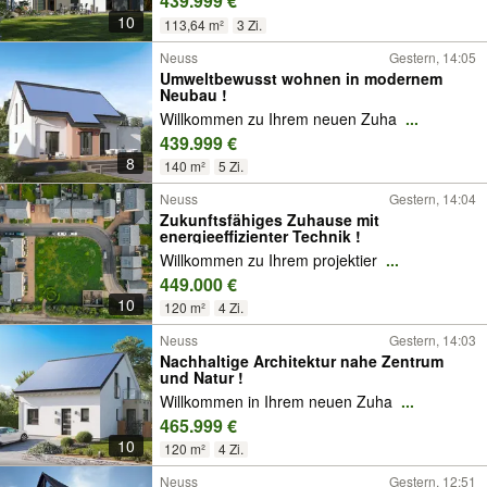
439.999 €
10
113,64 m²
3 Zi.
Neuss
Gestern, 14:05
Umweltbewusst wohnen in modernem
Neubau !
Willkommen zu Ihrem neuen Zuha
...
439.999 €
8
140 m²
5 Zi.
Neuss
Gestern, 14:04
Zukunftsfähiges Zuhause mit
energieeffizienter Technik !
Willkommen zu Ihrem projektier
...
449.000 €
10
120 m²
4 Zi.
Neuss
Gestern, 14:03
Nachhaltige Architektur nahe Zentrum
und Natur !
Willkommen in Ihrem neuen Zuha
...
465.999 €
10
120 m²
4 Zi.
Neuss
Gestern, 12:51