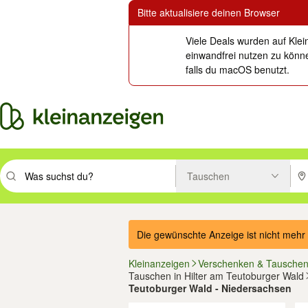
Bitte aktualisiere deinen Browser
Viele Deals wurden auf Klei
einwandfrei nutzen zu könne
falls du macOS benutzt.
Tauschen
Suchbegriff eingeben. Eingabetaste drücken um zu suchen, oder Vorsc
PLZ
Die gewünschte Anzeige ist nicht mehr 
Kleinanzeigen
Verschenken & Tausche
Tauschen in Hilter am Teutoburger Wald
Teutoburger Wald - Niedersachsen