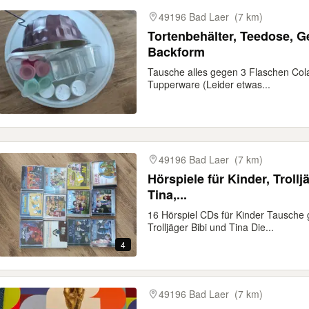
49196 Bad Laer
(7 km)
Tortenbehälter, Teedose, G
Backform
Tausche alles gegen 3 Flaschen Cola
Tupperware (Leider etwas...
49196 Bad Laer
(7 km)
Hörspiele für Kinder, Trollj
Tina,...
16 Hörspiel CDs für Kinder Tausche
Trolljäger Bibi und Tina Die...
4
49196 Bad Laer
(7 km)