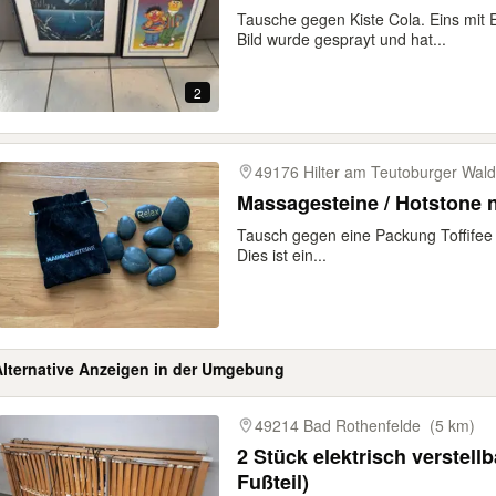
Tausche gegen Kiste Cola. Eins mit 
Bild wurde gesprayt und hat...
2
49176 Hilter am Teutoburger Wald
Massagesteine / Hotstone 
Tausch gegen eine Packung Toffifee
Dies ist ein...
Alternative Anzeigen in der Umgebung
gebnisse
49214 Bad Rothenfelde
(5 km)
2 Stück elektrisch verstell
Fußteil)