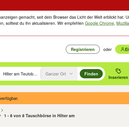
nanzeigen gemacht, seit dein Browser das Licht der Welt erblickt hat. U
n, solltest du ihn aktualisieren. Wir empfehlen
Google Chrome
,
Mozilla
Registrieren
oder
E
Ganzer Ort
Finden
hläge mit den Pfeiltasten nach oben/unten durchsuchen und mit Einga
 oder Ort eingeben. Eingabetaste drücken um zu suchen, oder Vorschl
Inserieren
Suche im Umkreis des gewählten Orts oder PLZ
verfügbar.
n
1 - 8 von 8 Tauschbörse in Hilter am