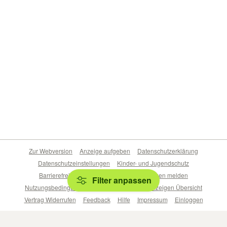
Zur Webversion
Anzeige aufgeben
Datenschutzerklärung
Datenschutzeinstellungen
Kinder- und Jugendschutz
Barrierefreiheitserklärung
Sicherheitslücken melden
Filter anpassen
Nutzungsbedingungen
Beliebte Suchen
Anzeigen Übersicht
Vertrag Widerrufen
Feedback
Hilfe
Impressum
Einloggen