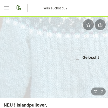
Start
Merkliste
Nachrichten
Anzeige aufgeben
Gelöscht
7
NEU ! Islandpullover,