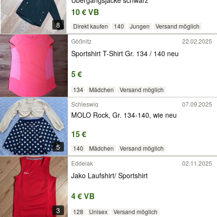
10 € VB
8
Direkt kaufen
140
Jungen
Versand möglich
Gößnitz
22.02.2025
Sportshirt T-Shirt Gr. 134 / 140 neu
5 €
134
Mädchen
Versand möglich
Schleswig
07.09.2025
MOLO Rock, Gr. 134-140, wie neu
15 €
5
140
Mädchen
Versand möglich
Eddelak
02.11.2025
Jako Laufshirt/ Sportshirt
4 € VB
3
128
Unisex
Versand möglich