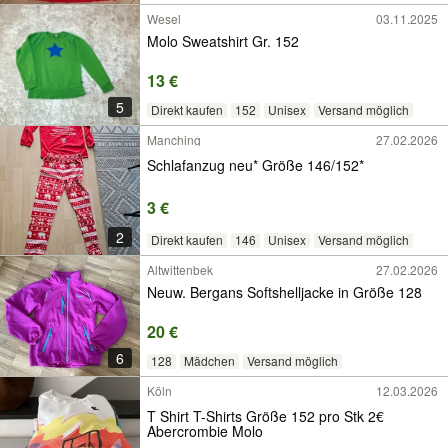
Wesel
03.11.2025
Molo Sweatshirt Gr. 152
13 €
5
Direkt kaufen
152
Unisex
Versand möglich
Manching
27.02.2026
Schlafanzug neu* Größe 146/152*
3 €
2
Direkt kaufen
146
Unisex
Versand möglich
Altwittenbek
27.02.2026
Neuw. Bergans Softshelljacke in Größe 128
20 €
6
128
Mädchen
Versand möglich
Köln
12.03.2026
T Shirt T-Shirts Größe 152 pro Stk 2€
Abercrombie Molo