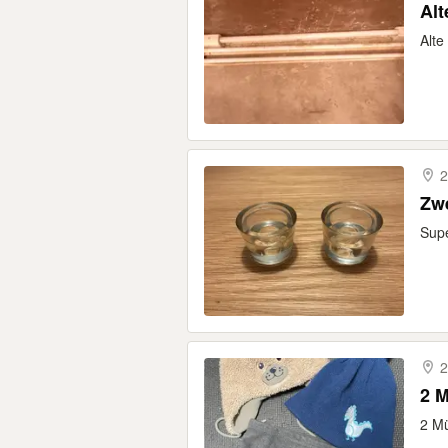
Al
Alte
2
Zwe
Sup
2
2 M
2 Mü