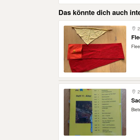
Das könnte dich auch int
2
Fle
Flee
2
Sac
Biet