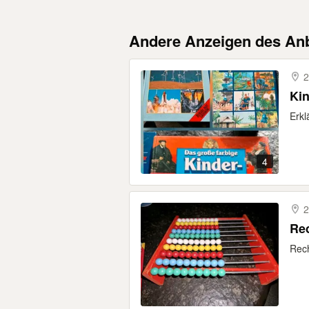
Andere Anzeigen des Anb
2
Kin
Erkl
4
2
Rech