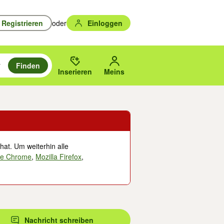
Registrieren
oder
Einloggen
Finden
en durchsuchen und mit Eingabetaste auswählen.
n um zu suchen, oder Vorschläge mit den Pfeiltasten nach oben/unten
des gewählten Orts oder PLZ.
Inserieren
Meins
hat. Um weiterhin alle
le Chrome
,
Mozilla Firefox
,
Nachricht schreiben