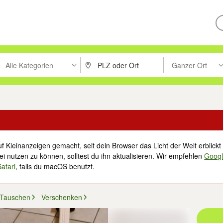
Alle Kategorien
Ganzer Ort
ken um zu suchen, oder Vorschläge mit den Pfeiltasten nach oben/unt
PLZ oder Ort eingeben. Eingabetaste drücke
Suche im Umkreis 
f Kleinanzeigen gemacht, seit dein Browser das Licht der Welt erblickt 
i nutzen zu können, solltest du ihn aktualisieren. Wir empfehlen
Goog
Safari
, falls du macOS benutzt.
 Tauschen
Verschenken