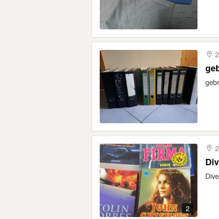
2
ge
gebr
2
Di
Dive
2