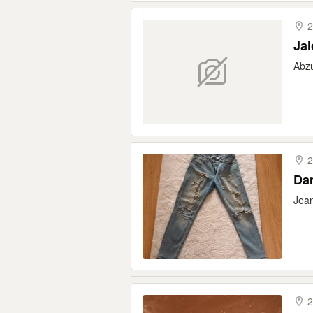
2
Jal
Abzu
2
Da
Jean
2