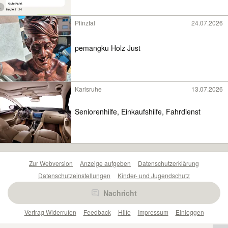
Pfinztal
24.07.2026
pemangku Holz Just
Karlsruhe
13.07.2026
Seniorenhilfe, Einkaufshilfe, Fahrdienst
Zur Webversion
Anzeige aufgeben
Datenschutzerklärung
Datenschutzeinstellungen
Kinder- und Jugendschutz
Barrierefreiheitserklärung
Sicherheitslücken melden
Nachricht
Nutzungsbedingungen
Beliebte Suchen
Anzeigen Übersicht
Vertrag Widerrufen
Feedback
Hilfe
Impressum
Einloggen