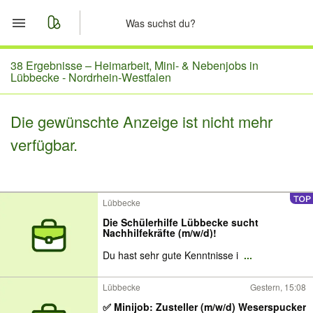
Start
38 Ergebnisse –
Heimarbeit, Mini- & Nebenjobs in
Lübbecke - Nordrhein-Westfalen
Merkliste
Die gewünschte Anzeige ist nicht mehr
Nachrichten
verfügbar.
Anzeige aufgeben
Lübbecke
Die Schülerhilfe Lübbecke sucht
Nachhilfekräfte (m/w/d)!
Du hast sehr gute Kenntnisse i
...
Lübbecke
Gestern, 15:08
✅ Minijob: Zusteller (m/w/d) Weserspucker