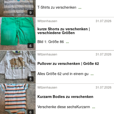
T-Shirts zu verschenken
...
9
Witzenhausen
31.07.2026
kurze Shorts zu verschenken |
verschiedene Größen
Bild 1: Größe 86
...
6
Witzenhausen
31.07.2026
Pullover zu verschenken | Größe 62
Alles Größe 62 und in einem gu
...
8
Witzenhausen
31.07.2026
Kurzarm Bodies zu verschenken
Verschenke diese sechsKurzarm
...
6