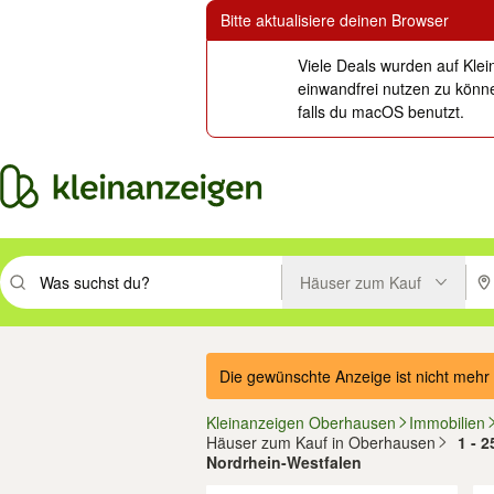
Bitte aktualisiere deinen Browser
Viele Deals wurden auf Klei
einwandfrei nutzen zu könne
falls du macOS benutzt.
Häuser zum Kauf
Suchbegriff eingeben. Eingabetaste drücken um zu suchen, oder Vorsc
PLZ
Die gewünschte Anzeige ist nicht mehr 
Kleinanzeigen Oberhausen
Immobilien
Häuser zum Kauf in Oberhausen
1 - 
Nordrhein-Westfalen