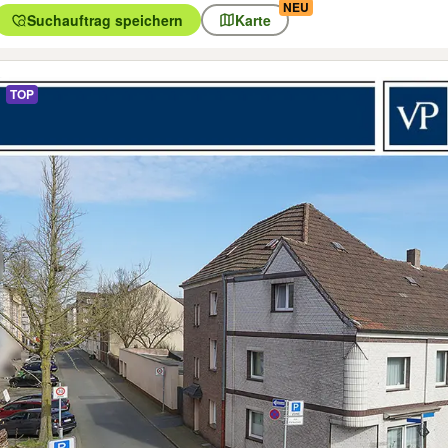
NEU
Suchauftrag speichern
Karte
gebnisse
TOP