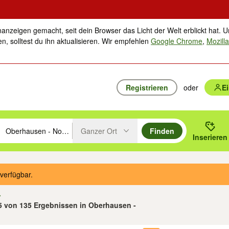
nanzeigen gemacht, seit dein Browser das Licht der Welt erblickt hat. U
n, solltest du ihn aktualisieren. Wir empfehlen
Google Chrome
,
Mozilla
Registrieren
oder
E
Ganzer Ort
Finden
hläge mit den Pfeiltasten nach oben/unten durchsuchen und mit Einga
 oder Ort eingeben. Eingabetaste drücken um zu suchen, oder Vorschl
Inserieren
Suche im Umkreis des gewählten Orts oder PLZ
verfügbar.
25 von 135 Ergebnissen in Oberhausen -