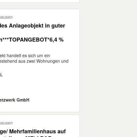
hausen
des Anlageobjekt in guter
n***TOPANGEBOT*6,4 %
ekt handelt es sich um ein
bestehend aus zwei Wohnungen und
i.
etzwerk GmbH
hausen
age/ Mehrfamilienhaus auf