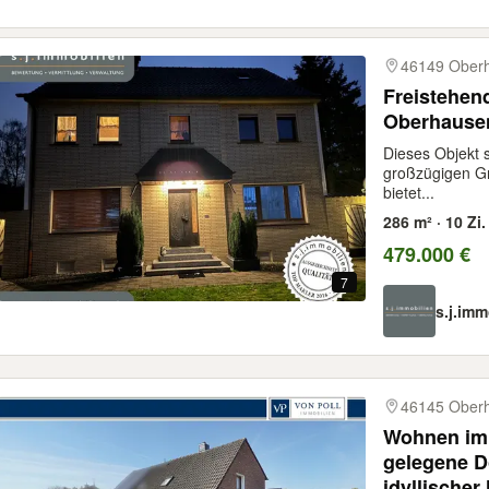
46149 Ober
Freistehen
Oberhause
Dieses Objekt 
großzügigen G
bietet...
286 m² · 10 Zi.
479.000 €
7
s.j.imm
46145 Ober
Wohnen im
gelegene D
idyllischer