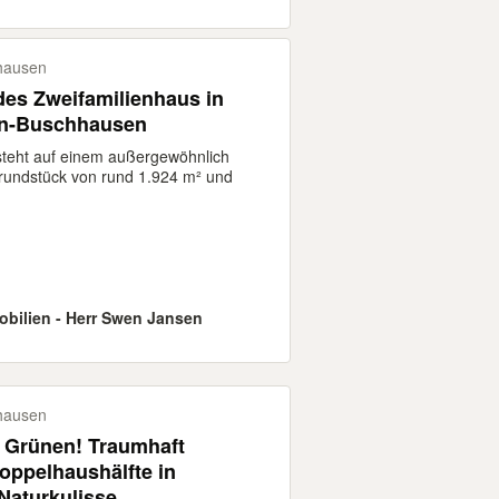
hausen
des Zweifamilienhaus in
n-Buschhausen
steht auf einem außergewöhnlich
rundstück von rund 1.924 m² und
obilien - Herr Swen Jansen
hausen
 Grünen! Traumhaft
oppelhaushälfte in
 Naturkulisse