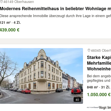
46149 Oberhausen
Modernes Reihenmittelhaus in beliebter Wohnlage mi
Diese ansprechende Immobilie überzeugt durch ihre Lage in einem gefra
121 m² · 4 Zi.
439.000 €
46045 Ober
Starke Kap
Mehrfamili
Wohneinhe
Bei dem angebo
gepflegtes und 
848 m² · 31 Zi.
1.050.000 €
40
Vogt I