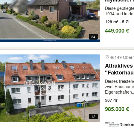
Diese gepflegt
1934 und in den
128 m² · 5 Zi.
449.000 €
34
46149 Ober
Attraktives
"Faktorhau
Dieses freiste
zwei Hausnumm
Eigenschaften,.
567 m²
985.000 €
13
Dieckm