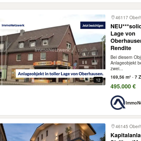
46117 Ober
NEU***soli
Lage von
Oberhause
Rendite
Bei diesem Obj
Anlageobjekt 
zwei...
169,56 m² · 7 Z
12
495.000 €
ImmoN
46145 Ober
Kapitalanl