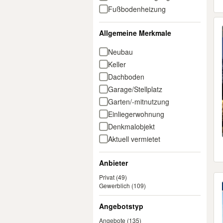
Fußbodenheizung
Allgemeine Merkmale
Neubau
Keller
Dachboden
Garage/Stellplatz
Garten/-mitnutzung
Einliegerwohnung
Denkmalobjekt
Aktuell vermietet
Anbieter
Privat
(49)
Gewerblich
(109)
Angebotstyp
Angebote
(135)