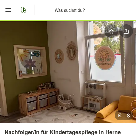
Start
Merkliste
Nachrichten
Anzeige aufgeben
8
Nachfolger/in für Kindertagespflege in Herne