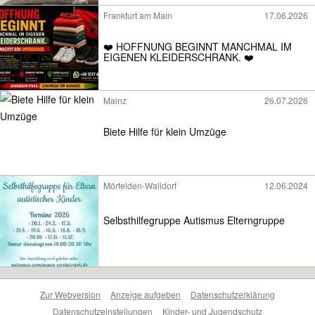
Frankfurt am Main
17.06.2026
❤️ HOFFNUNG BEGINNT MANCHMAL IM
EIGENEN KLEIDERSCHRANK. ❤️
Mainz
26.07.2026
Biete Hilfe für klein Umzüge
Mörfelden-Walldorf
12.06.2024
Selbsthilfegruppe Autismus Elterngruppe
Zur Webversion
Anzeige aufgeben
Datenschutzerklärung
Datenschutzeinstellungen
Kinder- und Jugendschutz