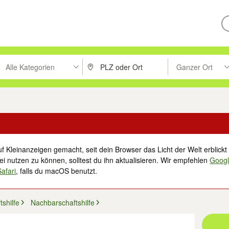
Alle Kategorien
Ganzer Ort
ken um zu suchen, oder Vorschläge mit den Pfeiltasten nach oben/unt
PLZ oder Ort eingeben. Eingabetaste drücke
Suche im Umkreis 
f Kleinanzeigen gemacht, seit dein Browser das Licht der Welt erblickt 
i nutzen zu können, solltest du ihn aktualisieren. Wir empfehlen
Goog
Safari
, falls du macOS benutzt.
shilfe
Nachbarschaftshilfe