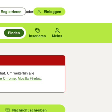
Registrieren
oder
Einloggen
Finden
en durchsuchen und mit Eingabetaste auswählen.
n um zu suchen, oder Vorschläge mit den Pfeiltasten nach oben/unten
des gewählten Orts oder PLZ.
Inserieren
Meins
hat. Um weiterhin alle
le Chrome
,
Mozilla Firefox
,
Nachricht schreiben