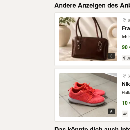
Andere Anzeigen des Anb
6
Fra
Ich 
90 
3
Di
6
Nik
Hall
10 
6
42
Das könnte dich auch int