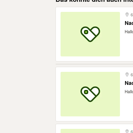
6
Nac
Hall
6
Nac
Hall
6