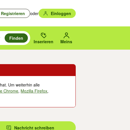
Registrieren
oder
Einloggen
Finden
en durchsuchen und mit Eingabetaste auswählen.
n um zu suchen, oder Vorschläge mit den Pfeiltasten nach oben/unten
des gewählten Orts oder PLZ.
Inserieren
Meins
hat. Um weiterhin alle
le Chrome
,
Mozilla Firefox
,
Nachricht schreiben