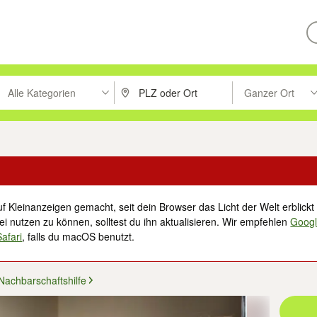
Alle Kategorien
Ganzer Ort
ken um zu suchen, oder Vorschläge mit den Pfeiltasten nach oben/unt
PLZ oder Ort eingeben. Eingabetaste drücke
Suche im Umkreis 
f Kleinanzeigen gemacht, seit dein Browser das Licht der Welt erblickt 
i nutzen zu können, solltest du ihn aktualisieren. Wir empfehlen
Goog
Safari
, falls du macOS benutzt.
Nachbarschaftshilfe