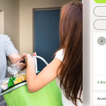
J
3 Anz
Anzei