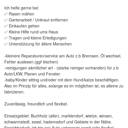
Ich helfe gerne bei:
✅ Rasen mähen
✅ Gartenarbeit / Unkraut entfernen
✅ Einkaufen gehen
✅ Kleine Hilfe rund ums Haus
✅ Tragen und kleine Erledigungen
✅ Unterstützung für ältere Menschen
-kleinere Reparaturen/service am Auto z.b Bremsen, Öl wechsel,
Fehler auslesen.(ggf löschen)
-reinigungen sämtlicher art - (starke reiniger vorhanden) für z.b
Auto/LKW, Planen und Fenster.
-baby/Kinder sitting und/oder mit dem Hund/katze beschäftigen.
Also im Prinzip für alles, solange es im möglichen ist, es alleine zu
fabrizieren.
Zuverlässig, freundlich und flexibel.
Einsatzgebiet: Buchholz (aller), marklendorf, wietze, winsen,
schwarmstedt, essel, hademsdorf und Gebiete in der Nähe.
Erreichbarkeit: ich bin per Auto unterwegs somit sehr flexibel.