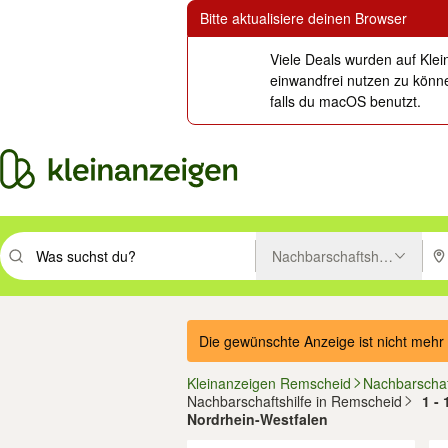
Bitte aktualisiere deinen Browser
Viele Deals wurden auf Klei
einwandfrei nutzen zu könne
falls du macOS benutzt.
Nachbarschaftshilfe
Suchbegriff eingeben. Eingabetaste drücken um zu suchen, oder Vorsc
PLZ
Die gewünschte Anzeige ist nicht mehr 
Kleinanzeigen Remscheid
Nachbarschaf
Nachbarschaftshilfe in Remscheid
1 -
Nordrhein-Westfalen