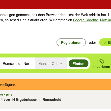
nanzeigen gemacht, seit dein Browser das Licht der Welt erblickt hat. U
n, solltest du ihn aktualisieren. Wir empfehlen
Google Chrome
,
Mozilla
Registrieren
oder
E
Ganzer Ort
Finden
hläge mit den Pfeiltasten nach oben/unten durchsuchen und mit Einga
 oder Ort eingeben. Eingabetaste drücken um zu suchen, oder Vorschl
Inserieren
Suche im Umkreis des gewählten Orts oder PLZ
verfügbar.
tshilfe
 14 von 14 Ergebnissen in Remscheid -