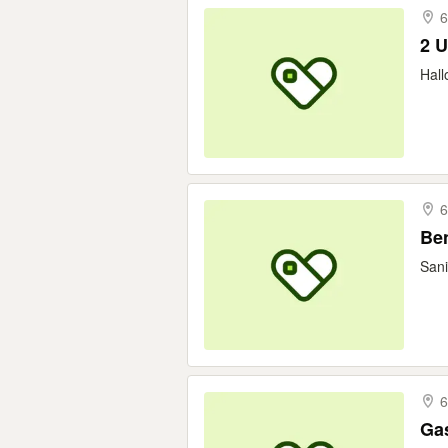
6
2 U
Hall
6
Ben
Sani
6
Ga