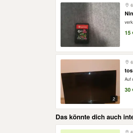
6
Nin
verk
15 
6
tos
Auf 
30 
2
Das könnte dich auch int
6