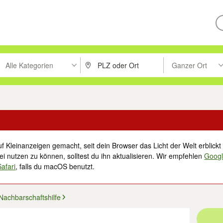
Alle Kategorien
Ganzer Ort
ken um zu suchen, oder Vorschläge mit den Pfeiltasten nach oben/unt
PLZ oder Ort eingeben. Eingabetaste drücke
Suche im Umkreis 
f Kleinanzeigen gemacht, seit dein Browser das Licht der Welt erblickt 
i nutzen zu können, solltest du ihn aktualisieren. Wir empfehlen
Goog
Safari
, falls du macOS benutzt.
Nachbarschaftshilfe