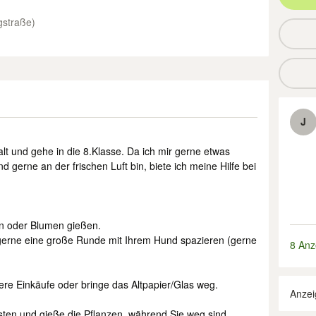
gstraße)
J
alt und gehe in die 8.Klasse. Da ich mir gerne etwas
gerne an der frischen Luft bin, biete ich meine Hilfe bei
ken oder Blumen gießen.
e gerne eine große Runde mit Ihrem Hund spazieren (gerne
8 Anz
hwere Einkäufe oder bringe das Altpapier/Glas weg.
Anzei
kasten und gieße die Pflanzen, während Sie weg sind.