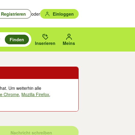
Registrieren
oder
Einloggen
Finden
en durchsuchen und mit Eingabetaste auswählen.
n um zu suchen, oder Vorschläge mit den Pfeiltasten nach oben/unten
des gewählten Orts oder PLZ.
Inserieren
Meins
hat. Um weiterhin alle
le Chrome
,
Mozilla Firefox
,
Nachricht schreiben