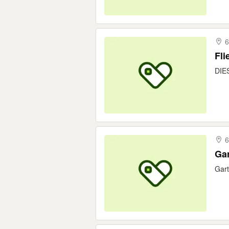
6
Fl
DIE
6
Gar
Gart