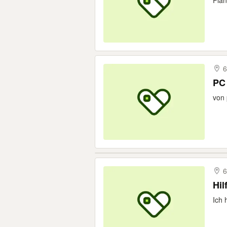
Plan
6
PC
von 
6
Hil
Ich 