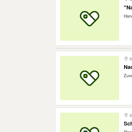
"N
Hand
6
Nac
Zuve
6
Sch