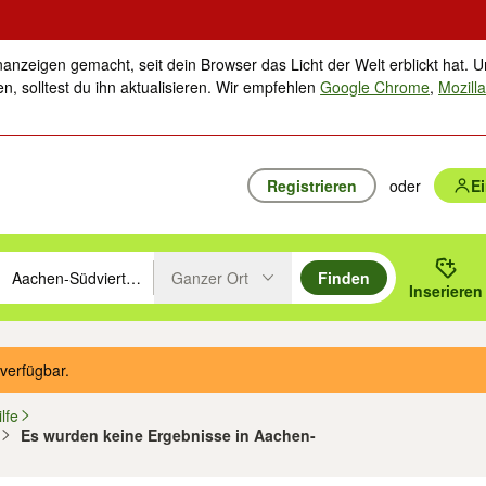
nanzeigen gemacht, seit dein Browser das Licht der Welt erblickt hat. U
n, solltest du ihn aktualisieren. Wir empfehlen
Google Chrome
,
Mozilla
Registrieren
oder
E
Ganzer Ort
Finden
hläge mit den Pfeiltasten nach oben/unten durchsuchen und mit Einga
 oder Ort eingeben. Eingabetaste drücken um zu suchen, oder Vorschl
Inserieren
Suche im Umkreis des gewählten Orts oder PLZ
verfügbar.
lfe
Es wurden keine Ergebnisse in Aachen-