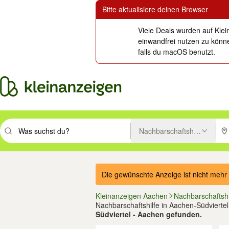
Bitte aktualisiere deinen Browser
Viele Deals wurden auf Klei
einwandfrei nutzen zu könne
falls du macOS benutzt.
Nachbarschaftshilfe
Suchbegriff eingeben. Eingabetaste drücken um zu suchen, oder Vorsc
PLZ
Die gewünschte Anzeige ist nicht mehr 
Kleinanzeigen Aachen
Nachbarschaftshi
Nachbarschaftshilfe in Aachen-Südviertel
Südviertel - Aachen gefunden.