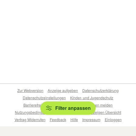
Zur Webversion
Anzeige aufgeben
Datenschutzerklärung
Datenschutzeinstellungen
Kinder- und Jugendschutz
Barrierefreiheitserklärung
Sicherheitslücken melden
Filter anpassen
Nutzungsbedingungen
Beliebte Suchen
Anzeigen Übersicht
Vertrag Widerrufen
Feedback
Hilfe
Impressum
Einloggen