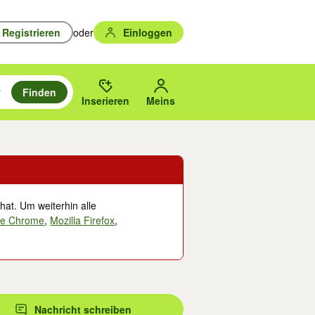
Registrieren
oder
Einloggen
Finden
en durchsuchen und mit Eingabetaste auswählen.
n um zu suchen, oder Vorschläge mit den Pfeiltasten nach oben/unten
des gewählten Orts oder PLZ.
Inserieren
Meins
hat. Um weiterhin alle
le Chrome
,
Mozilla Firefox
,
Nachricht schreiben