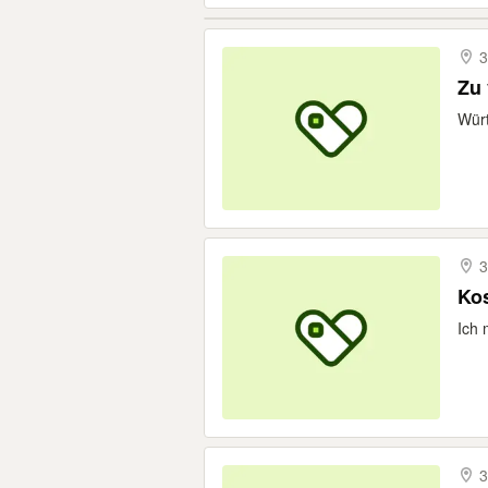
3
Zu 
Würt
3
Kos
Ich 
3