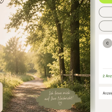
C
2 Anz
Anzei