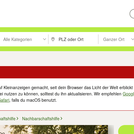
Alle Kategorien
Ganzer Ort
ken um zu suchen, oder Vorschläge mit den Pfeiltasten nach oben/unt
PLZ oder Ort eingeben. Eingabetaste drücke
Suche im Umkreis 
f Kleinanzeigen gemacht, seit dein Browser das Licht der Welt erblickt 
i nutzen zu können, solltest du ihn aktualisieren. Wir empfehlen
Goog
Safari
, falls du macOS benutzt.
ftshilfe
Nachbarschaftshilfe