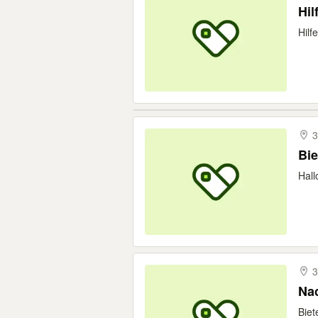
Hil
Hilf
3
Bie
Hall
3
Nac
Biet