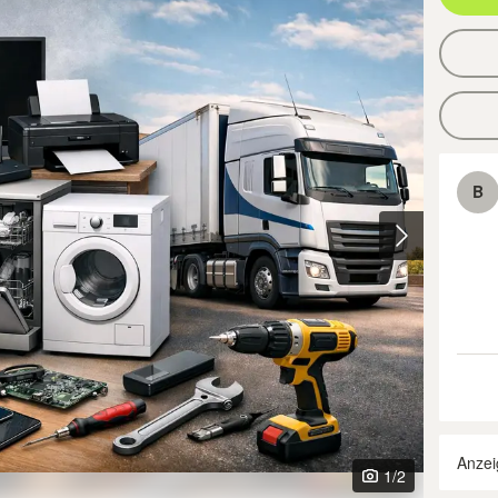
B
Anzei
1
/2