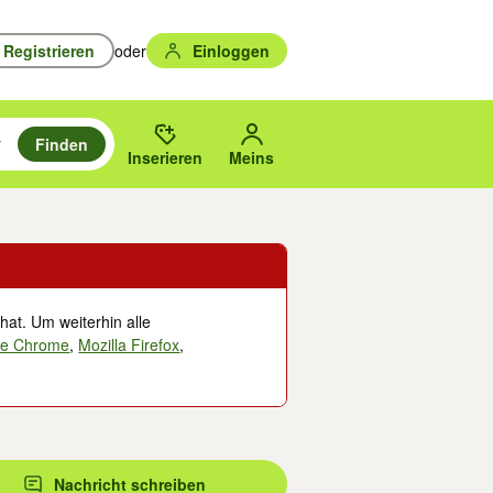
Registrieren
oder
Einloggen
Finden
en durchsuchen und mit Eingabetaste auswählen.
n um zu suchen, oder Vorschläge mit den Pfeiltasten nach oben/unten
des gewählten Orts oder PLZ.
Inserieren
Meins
hat. Um weiterhin alle
le Chrome
,
Mozilla Firefox
,
Nachricht schreiben