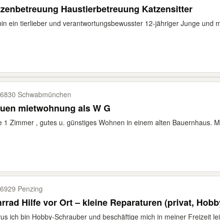
zenbetreuung Haustierbetreuung Katzensitter
bin ein tierlieber und verantwortungsbewusster 12-jähriger Junge und m
86830 Schwabmünchen
Frauen mietwohnung als W G
e 1 Zimmer , gutes u. günstiges Wohnen in einem alten Bauernhaus. Mit
6929 Penzing
rrad Hilfe vor Ort – kleine Reparaturen (privat, Hobb
us ich bin Hobby-Schrauber und beschäftige mich in meiner Freizeit leid