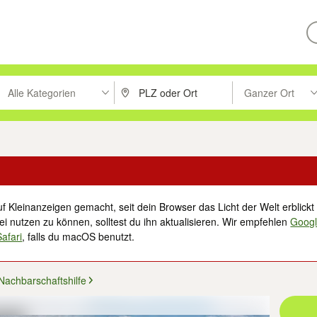
Alle Kategorien
Ganzer Ort
ken um zu suchen, oder Vorschläge mit den Pfeiltasten nach oben/unt
PLZ oder Ort eingeben. Eingabetaste drücke
Suche im Umkreis 
f Kleinanzeigen gemacht, seit dein Browser das Licht der Welt erblickt 
i nutzen zu können, solltest du ihn aktualisieren. Wir empfehlen
Goog
Safari
, falls du macOS benutzt.
Nachbarschaftshilfe