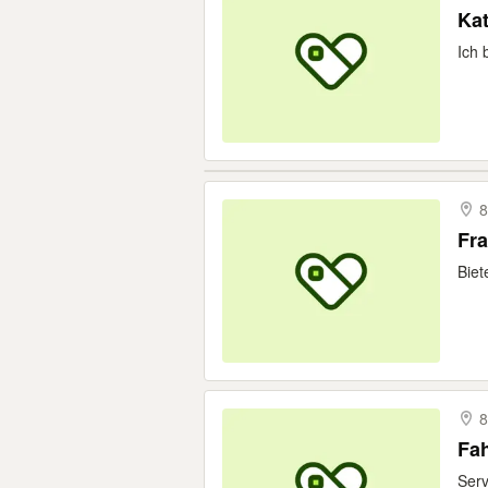
Kat
Ich 
Biet
8
Fah
Serv