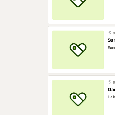
8
San
Sand
8
Gas
Hall