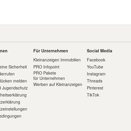
onen
Für Unternehmen
Social Media
Kleinanzeigen Immobilien
Facebook
eine Sicherheit
PRO Infopoint
YouTube
PRO Pakete
derrufen
Instagram
für Unternehmen
slücken melden
Threads
Werben auf Kleinanzeigen
d Jugendschutz
Pinterest
iheitserklärung
TikTok
zerklärung
zeinstellungen
edingungen
m