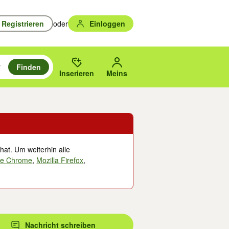
Registrieren
oder
Einloggen
Finden
en durchsuchen und mit Eingabetaste auswählen.
n um zu suchen, oder Vorschläge mit den Pfeiltasten nach oben/unten
des gewählten Orts oder PLZ.
Inserieren
Meins
hat. Um weiterhin alle
le Chrome
,
Mozilla Firefox
,
Nachricht schreiben