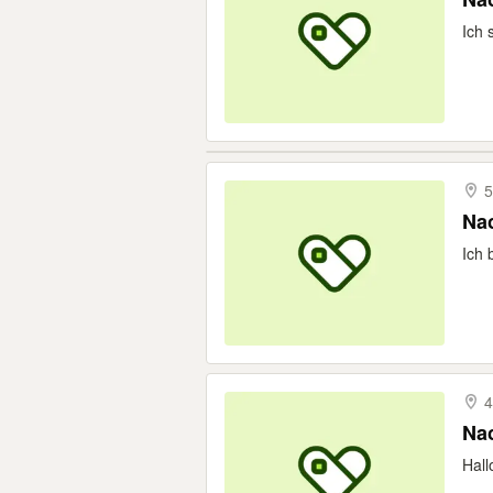
Ich 
5
Nac
Ich 
4
Nac
Hall