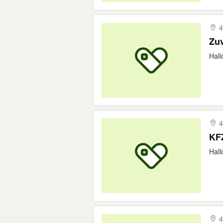
4
Zuv
Hall
4
KF
Hall
4