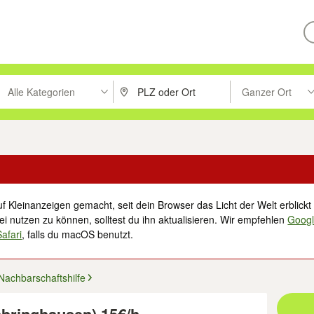
Alle Kategorien
Ganzer Ort
ken um zu suchen, oder Vorschläge mit den Pfeiltasten nach oben/unt
PLZ oder Ort eingeben. Eingabetaste drücke
Suche im Umkreis 
f Kleinanzeigen gemacht, seit dein Browser das Licht der Welt erblickt 
i nutzen zu können, solltest du ihn aktualisieren. Wir empfehlen
Goog
Safari
, falls du macOS benutzt.
Nachbarschaftshilfe