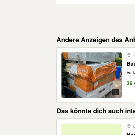
Andere Anzeigen des Anb
4
Ba
Verk
39 
4
Das könnte dich auch int
4
Nac