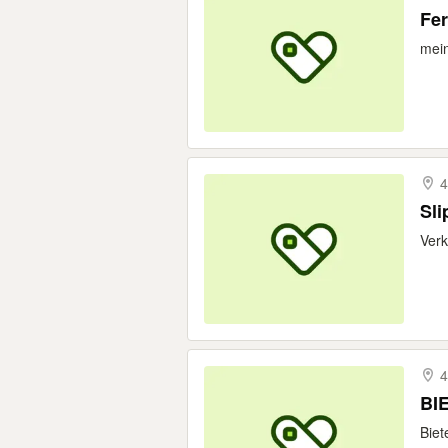
Fer
mein
4
Sl
Verk
4
Biet