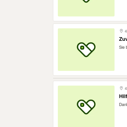
4
Zuv
Sie 
4
Hil
Dank