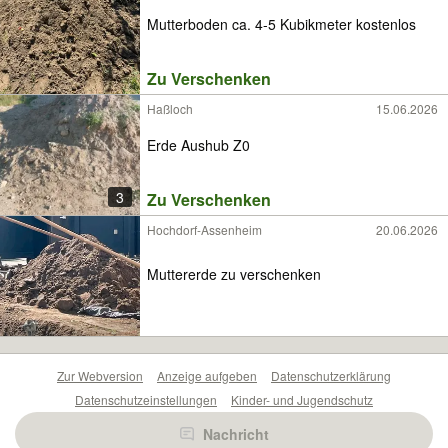
Mutterboden ca. 4-5 Kubikmeter kostenlos
Zu Verschenken
Haßloch
15.06.2026
Erde Aushub Z0
3
Zu Verschenken
Hochdorf-Assenheim
20.06.2026
Muttererde zu verschenken
Zur Webversion
Anzeige aufgeben
Datenschutzerklärung
Datenschutzeinstellungen
Kinder- und Jugendschutz
Barrierefreiheitserklärung
Sicherheitslücken melden
Nachricht
Nutzungsbedingungen
Beliebte Suchen
Anzeigen Übersicht