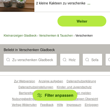
2 kleine Kakteen zu verschenke
...
Weiter
Kleinanzeigen Gladbeck
Verschenken & Tauschen
Verschenken
Beliebt in Verschenken Gladbeck
Zu verschenken Gladbeck
Holz
Sofa
Zur Webversion
Anzeige aufgeben
Datenschutzerklärung
Datenschutzeinstellungen
Kinder- und Jugendschutz
Barrierefreiheitserklärung
Sicherheitslücken melden
Filter anpassen
Nutzungsbedingungen
Beliebte Suchen
Anzeigen Übersicht
Vertrag Widerrufen
Feedback
Hilfe
Impressum
Einloggen