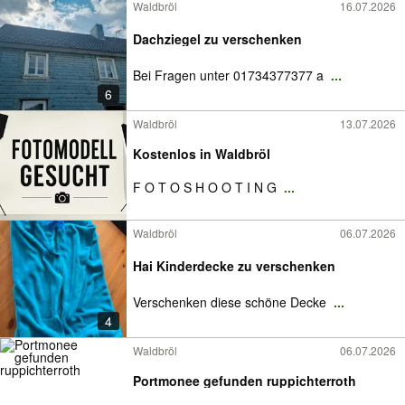
Waldbröl
16.07.2026
Dachziegel zu verschenken
Bei Fragen unter 01734377377 a
...
6
Waldbröl
13.07.2026
Kostenlos in Waldbröl
F O T O S H O O T I N G
...
Waldbröl
06.07.2026
Hai Kinderdecke zu verschenken
Verschenken diese schöne Decke
...
4
Waldbröl
06.07.2026
Portmonee gefunden ruppichterroth