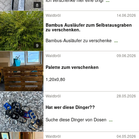
Ich verschenke hier eine origi
...
8
Waldbröl
14.06.2026
Bambus Ausläufer zum Selbstausgraben
zu verschenken.
Bambus-Ausläufer zu verschenke
...
9
Waldbröl
09.06.2026
Palette zum verschenken
1,20x0,80
Waldbröl
28.05.2026
Hat wer diese Dinger??
Suche diese Dinger von Dosen
...
Waldbröl
04.05.2026