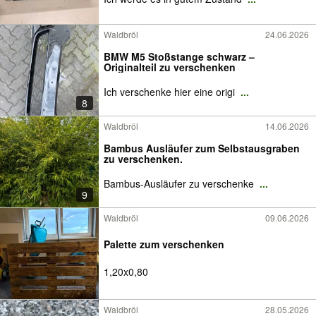
Waldbröl
24.06.2026
BMW M5 Stoßstange schwarz –
Originalteil zu verschenken
Ich verschenke hier eine origi
...
8
Waldbröl
14.06.2026
Bambus Ausläufer zum Selbstausgraben
zu verschenken.
Bambus-Ausläufer zu verschenke
...
9
Waldbröl
09.06.2026
Palette zum verschenken
1,20x0,80
Waldbröl
28.05.2026