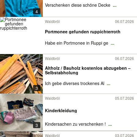
Verschenken diese schöne Decke
...
4
Waldbröl
06.07.2026
Portmonee gefunden ruppichterroth
Habe ein Portmonee in Ruppi ge
...
Waldbröl
06.07.2026
Altholz / Bauholz kostenlos abzugeben –
Selbstabholung
Ich gebe diverses trockenes Al
...
3
Waldbröl
05.07.2026
Kinderkleidung
Kindersachen zu verschenken !
...
3
Waldbröl
03.07.2026