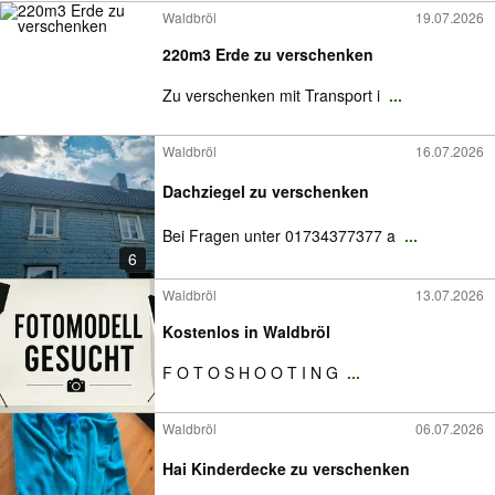
Waldbröl
19.07.2026
220m3 Erde zu verschenken
Zu verschenken mit Transport i
...
Waldbröl
16.07.2026
Dachziegel zu verschenken
Bei Fragen unter 01734377377 a
...
6
Waldbröl
13.07.2026
Kostenlos in Waldbröl
F O T O S H O O T I N G
...
Waldbröl
06.07.2026
Hai Kinderdecke zu verschenken