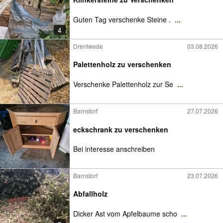
Guten Tag verschenke Steine .
...
4
Drentwede
03.08.2026
Palettenholz zu verschenken
Verschenke Palettenholz zur Se
...
Barnstorf
27.07.2026
eckschrank zu verschenken
Bei interesse anschreiben
Barnstorf
23.07.2026
Abfallholz
Dicker Ast vom Apfelbaume scho
...