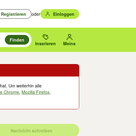
Registrieren
oder
Einloggen
Finden
en durchsuchen und mit Eingabetaste auswählen.
n um zu suchen, oder Vorschläge mit den Pfeiltasten nach oben/unten
des gewählten Orts oder PLZ.
Inserieren
Meins
hat. Um weiterhin alle
le Chrome
,
Mozilla Firefox
,
Nachricht schreiben