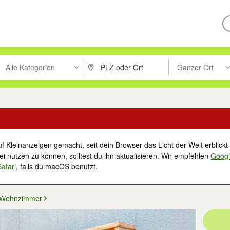
Alle Kategorien
Ganzer Ort
ken um zu suchen, oder Vorschläge mit den Pfeiltasten nach oben/unt
PLZ oder Ort eingeben. Eingabetaste drücke
Suche im Umkreis 
f Kleinanzeigen gemacht, seit dein Browser das Licht der Welt erblickt 
i nutzen zu können, solltest du ihn aktualisieren. Wir empfehlen
Goog
Safari
, falls du macOS benutzt.
Wohnzimmer