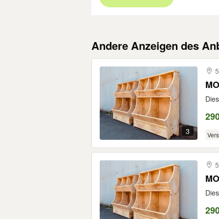
Andere Anzeigen des Anb
5
MO
Dies
29
3
Ver
5
MO
Dies
29