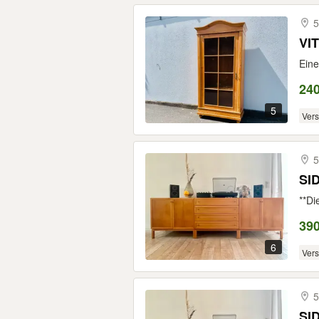
5
VI
Eine
24
5
Ver
5
SI
**Di
39
6
Ver
5
SI