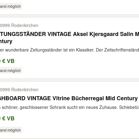
sand möglich
0999 Rodenkirchen
ITUNGSSTÄNDER VINTAGE Aksel Kjersgaard Salin Mø
ntury
er wunderbare Zeitungsständer ist ein Klassiker. Der Zeitschriftenständ
0 € VB
sand möglich
0999 Rodenkirchen
GHBOARD VINTAGE Vitrine Bücherregal Mid Century
n schöner, geschlossener Schrank sucht ein neues Zuhause. Schiebetü
9 € VB
sand möglich