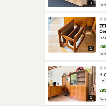
3
Ver
5
ZE
Ce
Dies
25
2
Ver
5
HI
**Ei
29
2
Ver