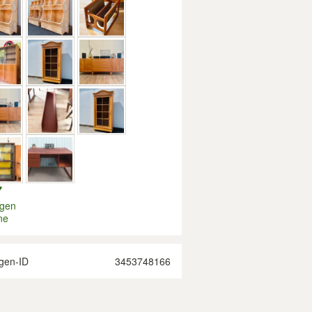
7
igen
ne
gen-ID
3453748166