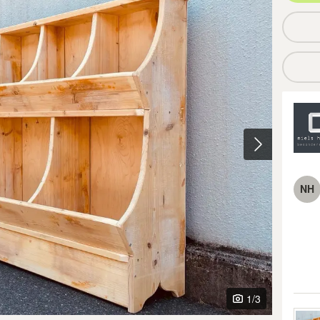
NH
1
/3