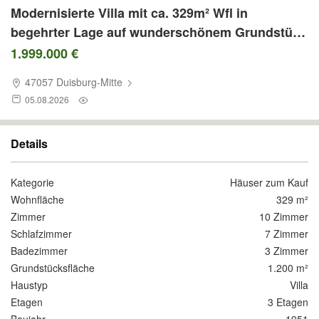
Modernisierte Villa mit ca. 329m² Wfl in
begehrter Lage auf wunderschönem Grundstück
direkt am Zoo
1.999.000 €
47057 Duisburg-Mitte
05.08.2026
Details
Kategorie
Häuser zum Kauf
Wohnfläche
329 m²
Zimmer
10 Zimmer
Schlafzimmer
7 Zimmer
Badezimmer
3 Zimmer
Grundstücksfläche
1.200 m²
Haustyp
Villa
Etagen
3 Etagen