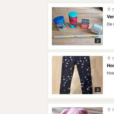
7
Ve
Die 
2
7
Hos
Hose
3
7