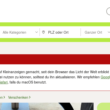
Alle Kategorien
Ganzer Ort
ken um zu suchen, oder Vorschläge mit den Pfeiltasten nach oben/unt
PLZ oder Ort eingeben. Eingabetaste drücke
Suche im Umkreis 
f Kleinanzeigen gemacht, seit dein Browser das Licht der Welt erblickt 
i nutzen zu können, solltest du ihn aktualisieren. Wir empfehlen
Goog
Safari
, falls du macOS benutzt.
en
Verschenken