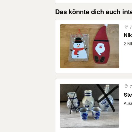
Das könnte dich auch int
7
Ni
2 Ni
7
Ste
Auss