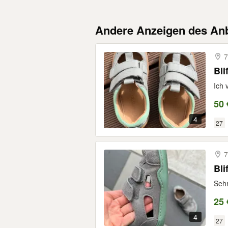
Andere Anzeigen des Anb
7
Bli
Ich 
50 
4
27
7
Bli
Sehr
25 
4
27