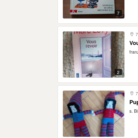
7
7
Vou
fran
2
7
Pu
s. B