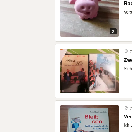
Ra
Vers
2
7
Zw
Sieh
7
Ve
Ich 