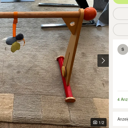
S
4 Anz
Anzei
1
/2