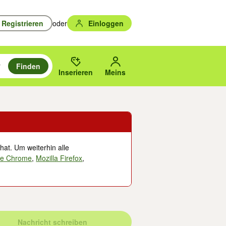
Registrieren
oder
Einloggen
Finden
en durchsuchen und mit Eingabetaste auswählen.
n um zu suchen, oder Vorschläge mit den Pfeiltasten nach oben/unten
des gewählten Orts oder PLZ.
Inserieren
Meins
hat. Um weiterhin alle
le Chrome
,
Mozilla Firefox
,
Nachricht schreiben