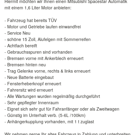
Hiermit möchten wir Ihnen einen Mitsubishi Spacestar Automatik
mit einem 1,6 Liter Motor anbieten:
- Fahrzeug hat bereits TÜV
- Motor und Getriebe laufen einwandfrei
- Service Neu
- schöne 15 Zoll, Alufelgen mit Sommerreifen
- Achtfach bereift
- Gebrauchsspuren sind vorhanden
- Bremsen vorne mit Ankerblech erneuert
- Bremsen hinten neu
- Trag Gelenke vorne, rechts & links erneuert
- Neue Batterie eingebaut
- Fensterheberknopf erneuert
- Fahrersitz wird erneuert
- Alle Wartungen wurden regelmäßig durchgeführt
- Sehr gepflegter Innenraum
- Eignet sich sehr gut für Fahranfänger oder als Zweitwagen
- Günstig im Unterhalt verb. (5-6L /100km)
- Anhängerkupplung vorhanden, mit 1 t zuglast
Wir nehmen gerne Ihr altes Fahrzeug in Zahlung und unterbreiten