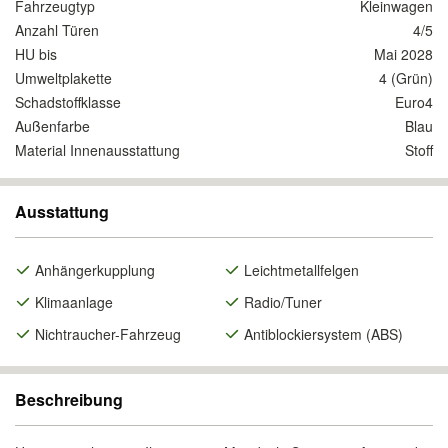
Fahrzeugtyp
Kleinwagen
Anzahl Türen
4/5
HU bis
Mai 2028
Umweltplakette
4 (Grün)
Schadstoffklasse
Euro4
Außenfarbe
Blau
Material Innenausstattung
Stoff
Ausstattung
Anhängerkupplung
Leichtmetallfelgen
Klimaanlage
Radio/Tuner
Nichtraucher-Fahrzeug
Antiblockiersystem (ABS)
Beschreibung