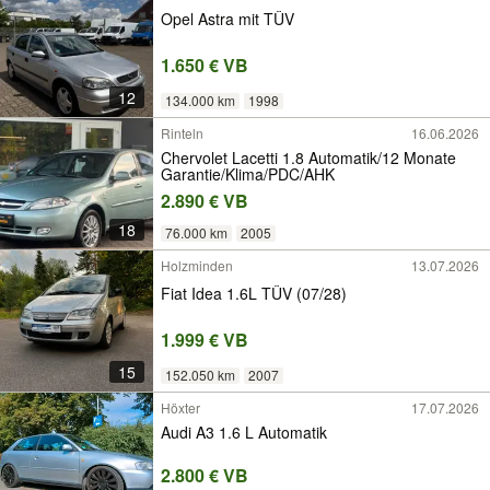
Opel Astra mit TÜV
1.650 € VB
12
134.000 km
1998
Rinteln
16.06.2026
Chervolet Lacetti 1.8 Automatik/12 Monate
Garantie/Klima/PDC/AHK
2.890 € VB
18
76.000 km
2005
Holzminden
13.07.2026
Fiat Idea 1.6L TÜV (07/28)
1.999 € VB
15
152.050 km
2007
Höxter
17.07.2026
Audi A3 1.6 L Automatik
2.800 € VB