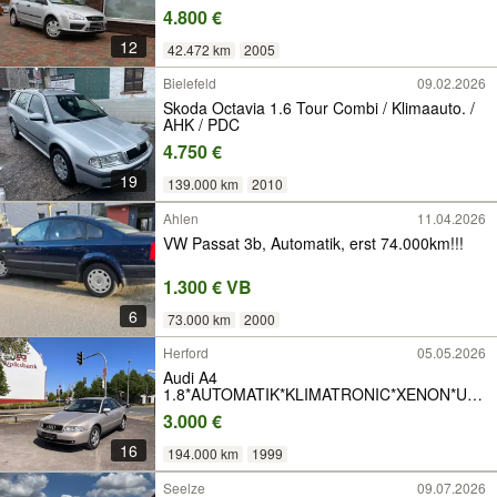
4.800 €
12
42.472 km
2005
Bielefeld
09.02.2026
Skoda Octavia 1.6 Tour Combi / Klimaauto. /
AHK / PDC
4.750 €
19
139.000 km
2010
Ahlen
11.04.2026
VW Passat 3b, Automatik, erst 74.000km!!!
1.300 € VB
6
73.000 km
2000
Herford
05.05.2026
Audi A4
1.8*AUTOMATIK*KLIMATRONIC*XENON*US
W....
3.000 €
16
194.000 km
1999
Seelze
09.07.2026