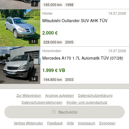
7
165.000 km
1998
Höxter
19.07.2026
Mitsubishi Outlander SUV AHK TÜV
2.000 €
11
228.000 km
2005
Holzminden
13.07.2026
Mercedes A170 1.7L Automatik TÜV (07/28)
1.999 € VB
14
194.850 km
2003
Zur Webversion
Anzeige aufgeben
Datenschutzerklärung
Datenschutzeinstellungen
Kinder- und Jugendschutz
Barrierefreiheitserklärung
Sicherheitslücken melden
Nachricht
Nutzungsbedingungen
Beliebte Suchen
Anzeigen Übersicht
Vertrag Widerrufen
Feedback
Hilfe
Impressum
Einloggen