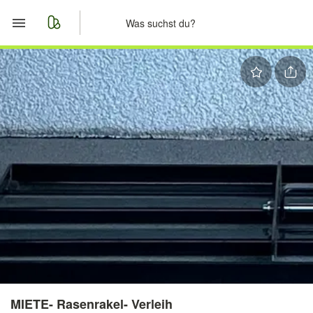
Start
Merkliste
Nachrichten
Anzeige aufgeben
MIETE- Rasenrakel- Verleih