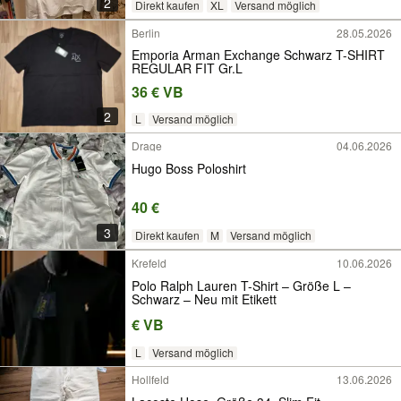
2
Direkt kaufen
XL
Versand möglich
Berlin
28.05.2026
Emporia Arman Exchange Schwarz T-SHIRT
REGULAR FIT Gr.L
36 € VB
2
L
Versand möglich
Drage
04.06.2026
Hugo Boss Poloshirt
40 €
3
Direkt kaufen
M
Versand möglich
Krefeld
10.06.2026
Polo Ralph Lauren T-Shirt – Größe L –
Schwarz – Neu mit Etikett
€ VB
L
Versand möglich
Hollfeld
13.06.2026