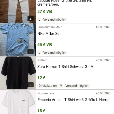
Lacoste Hose, Größe 34, Slim Fit.
cremefarben,
27 € VB
4
L
Versand möglich
Frankfurt am Main
18.06.2026
Nike Miller Set
55 € VB
2
L
Versand möglich
Krefeld
20.06.2026
Zara Herren T-Shirt Schwarz Gr. M
12 €
2
Direkt kaufen
M
Versand möglich
Nordenham
20.06.2026
Emporio Armani T-Shirt weiß Größe L Herren
18 €