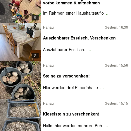
vorbeikommen & mitnehmen
Im Rahmen einer Haushaltsauflö
...
9
Hanau
Gestern, 16:30
Ausziehbarer Esstisch. Verschenken
Ausziehbarer Esstisch.
...
2
Hanau
Gestern, 15:56
Steine zu verschenken!
Hier werden drei Eimerinhalte
...
Hanau
Gestern, 15:15
Kieselstein zu verschenken!
Hallo, hier werden mehrere Beh
...