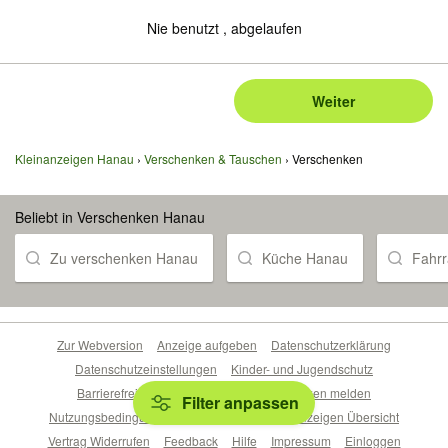
Nie benutzt , abgelaufen
Weiter
Kleinanzeigen Hanau
Verschenken & Tauschen
Verschenken
Beliebt in Verschenken Hanau
Zu verschenken Hanau
Küche Hanau
Fahr
Zur Webversion
Anzeige aufgeben
Datenschutzerklärung
Datenschutzeinstellungen
Kinder- und Jugendschutz
Barrierefreiheitserklärung
Sicherheitslücken melden
Filter anpassen
Nutzungsbedingungen
Beliebte Suchen
Anzeigen Übersicht
Vertrag Widerrufen
Feedback
Hilfe
Impressum
Einloggen