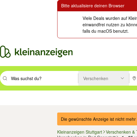
Bitte aktualisiere deinen Browser
Viele Deals wurden auf Klei
einwandfrei nutzen zu könne
falls du macOS benutzt.
Verschenken
Suchbegriff eingeben. Eingabetaste drücken um zu suchen, oder Vorsc
PLZ
Immobilien
Mode & Beauty
Auto, Rad & Boot
Haus & Garten
Jobs
Elektron
Die gewünschte Anzeige ist nicht mehr 
Kleinanzeigen Stuttgart
Verschenken &