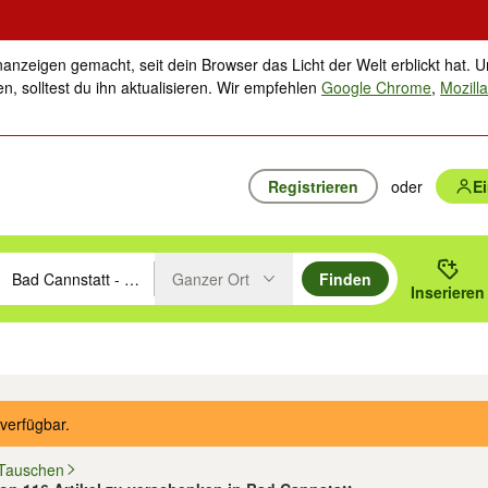
nanzeigen gemacht, seit dein Browser das Licht der Welt erblickt hat. U
n, solltest du ihn aktualisieren. Wir empfehlen
Google Chrome
,
Mozilla
Registrieren
oder
E
Ganzer Ort
Finden
hläge mit den Pfeiltasten nach oben/unten durchsuchen und mit Einga
 oder Ort eingeben. Eingabetaste drücken um zu suchen, oder Vorschl
Inserieren
Suche im Umkreis des gewählten Orts oder PLZ
ik
Familie, Kind & Baby
Haustiere
Freizeit, Hobby & Nachbarschaft
Musik
verfügbar.
 Tauschen