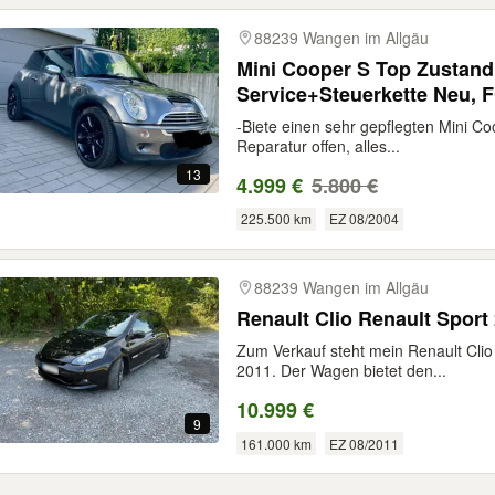
88239 Wangen im Allgäu
Mini Cooper S Top Zustand
Service+Steuerkette Neu, 
-Biete einen sehr gepflegten Mini Co
Reparatur offen, alles...
13
4.999 €
5.800 €
225.500 km
EZ 08/2004
88239 Wangen im Allgäu
Renault Clio Renault Sport
Zum Verkauf steht mein Renault Cli
2011. Der Wagen bietet den...
10.999 €
9
161.000 km
EZ 08/2011