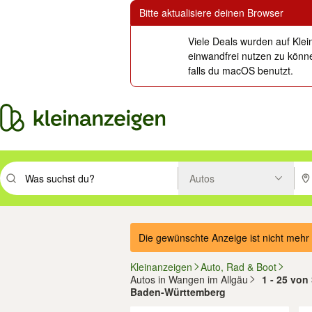
Bitte aktualisiere deinen Browser
Viele Deals wurden auf Klei
einwandfrei nutzen zu könne
falls du macOS benutzt.
Autos
Suchbegriff eingeben. Eingabetaste drücken um zu suchen, oder Vorsc
PLZ
Die gewünschte Anzeige ist nicht mehr 
Kleinanzeigen
Auto, Rad & Boot
Autos in Wangen im Allgäu
1 - 25 vo
Baden-Württemberg