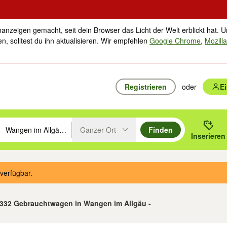
nanzeigen gemacht, seit dein Browser das Licht der Welt erblickt hat. U
n, solltest du ihn aktualisieren. Wir empfehlen
Google Chrome
,
Mozilla
Registrieren
oder
E
Ganzer Ort
Finden
hläge mit den Pfeiltasten nach oben/unten durchsuchen und mit Einga
 oder Ort eingeben. Eingabetaste drücken um zu suchen, oder Vorschl
Inserieren
Suche im Umkreis des gewählten Orts oder PLZ
verfügbar.
n 332 Gebrauchtwagen in Wangen im Allgäu -