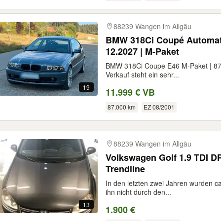
88239 Wangen im Allgäu
BMW 318Ci Coupé Automatik
12.2027 | M-Paket
BMW 318Ci Coupe E46 M-Paket | 87.
Verkauf steht ein sehr...
19
11.999 € VB
87.000 km
EZ 08/2001
88239 Wangen im Allgäu
Volkswagen Golf 1.9 TDI DP
Trendline
In den letzten zwei Jahren wurden ca
ihn nicht durch den...
13
1.900 €