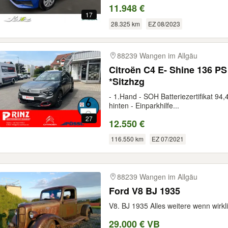
11.948 €
17
28.325 km
EZ 08/2023
88239 Wangen im Allgäu
Citroën C4 E- Shine 136 P
*Sitzhzg
- 1.Hand - SOH Batteriezertifikat 94
hinten - Einparkhilfe...
27
12.550 €
116.550 km
EZ 07/2021
88239 Wangen im Allgäu
Ford V8 BJ 1935
V8. BJ 1935 Alles weitere wenn wirkl
29.000 € VB