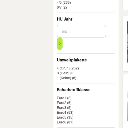
4/5
(266)
6/7
(2)
HU Jahr
Umweltplakette
4 (Grün)
(262)
3 (Gelb)
(3)
1 (Keine)
(8)
Schadstoffklasse
Euro1
(2)
Euro2
(6)
Euro3
(5)
Euro4
(53)
Euro5
(35)
Euro6
(81)