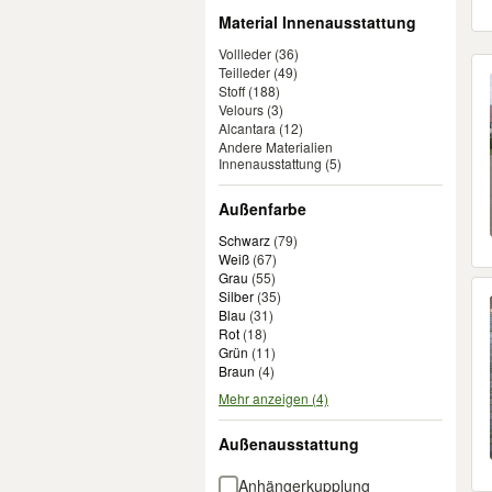
Material Innenausstattung
Vollleder
(36)
Teilleder
(49)
Stoff
(188)
Velours
(3)
Alcantara
(12)
Andere Materialien
Innenausstattung
(5)
Außenfarbe
Schwarz
(
79
)
Weiß
(
67
)
Grau
(
55
)
Silber
(
35
)
Blau
(
31
)
Rot
(
18
)
Grün
(
11
)
Braun
(
4
)
Mehr anzeigen (4)
Außenausstattung
Anhängerkupplung