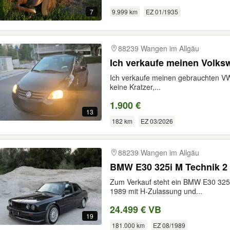
9.999 km
EZ 01/1935
7
88239 Wangen im Allgäu
Ich verkaufe meinen Volks
Ich verkaufe meinen gebrauchten VW
keine Kratzer,...
1.900 €
13
182 km
EZ 03/2026
88239 Wangen im Allgäu
BMW E30 325i M Technik 2
Zum Verkauf steht ein BMW E30 325i
1989 mit H-Zulassung und...
24.499 € VB
19
181.000 km
EZ 08/1989