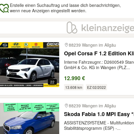
Erstelle einen Suchauftrag und lasse dich benachrichtigen,
wenn neue Anzeigen eingestellt werden.
gebnisse
88239 Wangen im Allgäu
Opel Corsa F 1.2 Edition K
Interne Fahrzeugnr.: D2600549 Stan
GmbH & Co. KG in Wangen (PLZ...
12.990 €
22
13.608 km
EZ 02/2022
88239 Wangen im Allgäu
Skoda Fabia 1.0 MPI Easy
ASSISTENZSYSTEME - Multifunktions
Stabilitätsprogramm (ESP) -...