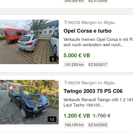
245.300 km
EZ 07/2009
88239 Wangen im Allgäu
Opel Corsa e turbo
Verkaufe meinen Opel Corsa e mit P
sich noch verändern weil noch...
5.000 € VB
5
101.253 km
EZ 03/2017
88239 Wangen im Allgäu
Twingo 2003 75 PS C06
Verkaufe Renault Twingo c06 1.2 1
Laut Tacho 194100...
1.200 € VB
1.700 €
13
194.100 km
EZ 04/2003