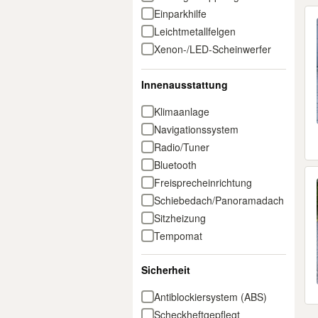
Einparkhilfe
Leichtmetallfelgen
Xenon-/LED-Scheinwerfer
Innenausstattung
Klimaanlage
Navigationssystem
Radio/Tuner
Bluetooth
Freisprecheinrichtung
Schiebedach/Panoramadach
Sitzheizung
Tempomat
Nichtraucher-Fahrzeug
Sicherheit
Antiblockiersystem (ABS)
Scheckheftgepflegt