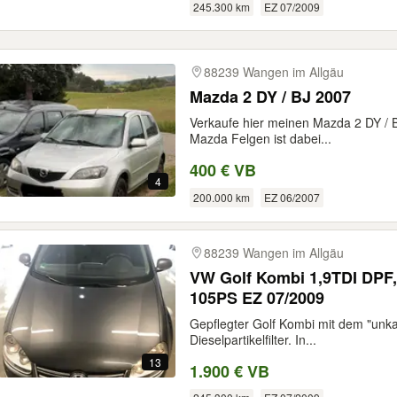
245.300 km
EZ 07/2009
88239 Wangen im Allgäu
Mazda 2 DY / BJ 2007
Verkaufe hier meinen Mazda 2 DY / B
Mazda Felgen ist dabei...
400 € VB
4
200.000 km
EZ 06/2007
88239 Wangen im Allgäu
VW Golf Kombi 1,9TDI DPF, 
105PS EZ 07/2009
Gepflegter Golf Kombi mit dem "unka
Dieselpartikelfilter. In...
13
1.900 € VB