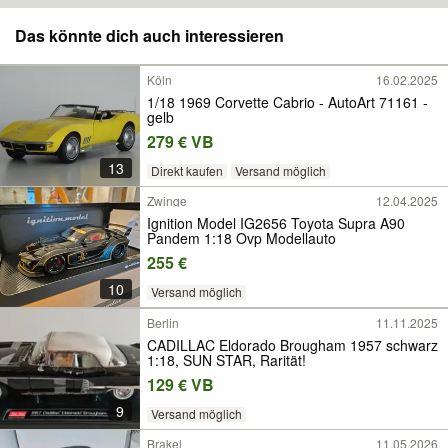
Das könnte dich auch interessieren
Köln
16.02.2025
1/18 1969 Corvette Cabrio - AutoArt 71161 -
gelb
279 € VB
13
Direkt kaufen
Versand möglich
Zwinge
12.04.2025
Ignition Model IG2656 Toyota Supra A90
Pandem 1:18 Ovp Modellauto
255 €
10
Versand möglich
Berlin
11.11.2025
CADILLAC Eldorado Brougham 1957 schwarz
1:18, SUN STAR, Rarität!
129 € VB
9
Versand möglich
Brakel
11.05.2026