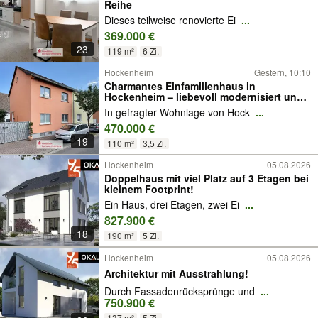
Reihe
Dieses teilweise renovierte Ei
...
369.000 €
23
119 m²
6 Zi.
Hockenheim
Gestern, 10:10
Charmantes Einfamilienhaus in
Hockenheim – liebevoll modernisiert und
sofort zum Wohlfühlen
In gefragter Wohnlage von Hock
...
470.000 €
19
110 m²
3,5 Zi.
Hockenheim
05.08.2026
Doppelhaus mit viel Platz auf 3 Etagen bei
kleinem Footprint!
Ein Haus, drei Etagen, zwei Ei
...
827.900 €
18
190 m²
5 Zi.
Hockenheim
05.08.2026
Architektur mit Ausstrahlung!
Durch Fassadenrücksprünge und
...
750.900 €
137 m²
5 Zi.