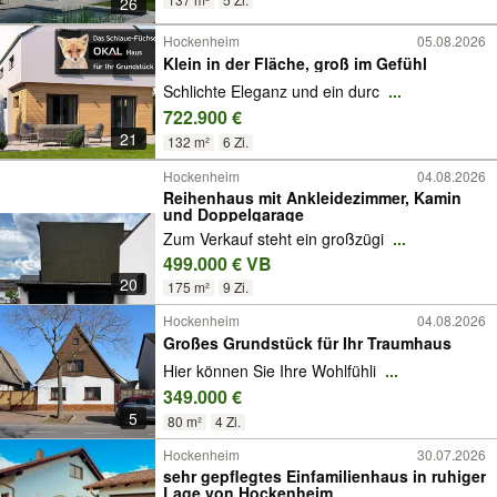
26
Hockenheim
05.08.2026
Klein in der Fläche, groß im Gefühl
Schlichte Eleganz und ein durc
...
722.900 €
21
132 m²
6 Zi.
Hockenheim
04.08.2026
Reihenhaus mit Ankleidezimmer, Kamin
und Doppelgarage
Zum Verkauf steht ein großzügi
...
499.000 € VB
20
175 m²
9 Zi.
Hockenheim
04.08.2026
Großes Grundstück für Ihr Traumhaus
Hier können Sie Ihre Wohlfühli
...
349.000 €
5
80 m²
4 Zi.
Hockenheim
30.07.2026
sehr gepflegtes Einfamilienhaus in ruhiger
Lage von Hockenheim