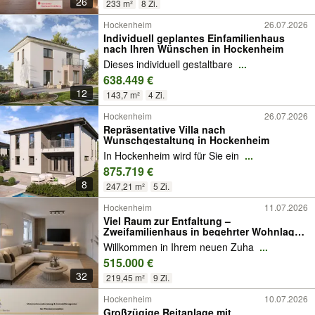
26
233 m²
8 Zi.
Hockenheim
26.07.2026
Individuell geplantes Einfamilienhaus
nach Ihren Wünschen in Hockenheim
Dieses individuell gestaltbare
...
638.449 €
12
143,7 m²
4 Zi.
Hockenheim
26.07.2026
Repräsentative Villa nach
Wunschgestaltung in Hockenheim
In Hockenheim wird für Sie ein
...
875.719 €
8
247,21 m²
5 Zi.
Hockenheim
11.07.2026
Viel Raum zur Entfaltung –
Zweifamilienhaus in begehrter Wohnlage
von Hockenheim
Willkommen in Ihrem neuen Zuha
...
515.000 €
32
219,45 m²
9 Zi.
Hockenheim
10.07.2026
Großzügige Reitanlage mit