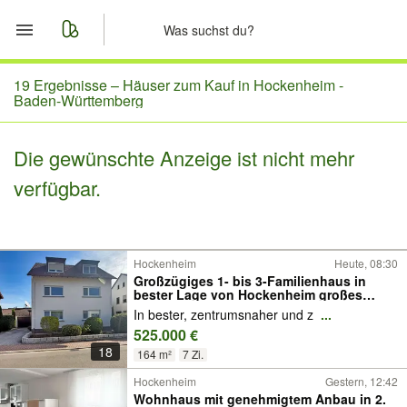
Start
19 Ergebnisse –
Häuser zum Kauf in Hockenheim -
Baden-Württemberg
Merkliste
Die gewünschte Anzeige ist nicht mehr
Nachrichten
verfügbar.
Anzeige aufgeben
Hockenheim
Heute, 08:30
Großzügiges 1- bis 3-Familienhaus in
bester Lage von Hockenheim großes
Grundstück und viel Potenzial
In bester, zentrumsnaher und z
...
525.000 €
18
164 m²
7 Zi.
Hockenheim
Gestern, 12:42
Wohnhaus mit genehmigtem Anbau in 2.