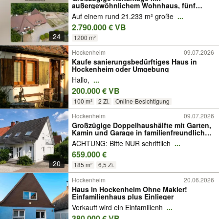
außergewöhnlichem Wohnhaus, fünf
Wohneinheiten, Reithalle und vielseitigem
Auf einem rund 21.233 m² große
...
Entwicklungspotenzial
2.790.000 € VB
24
1200 m²
Hockenheim
09.07.2026
Kaufe sanierungsbedürftiges Haus in
Hockenheim oder Umgebung
Hallo,
...
200.000 € VB
100 m²
2 Zi.
Online-Besichtigung
Hockenheim
09.07.2026
Großzügige Doppelhaushälfte mit Garten,
Kamin und Garage in familienfreundlicher
Lage
ACHTUNG: Bitte NUR schriftlich
...
659.000 €
20
185 m²
6,5 Zi.
Hockenheim
20.06.2026
Haus in Hockenheim Ohne Makler!
Einfamilienhaus plus Einlieger
Verkauft wird ein Einfamilienh
...
380.000 € VB