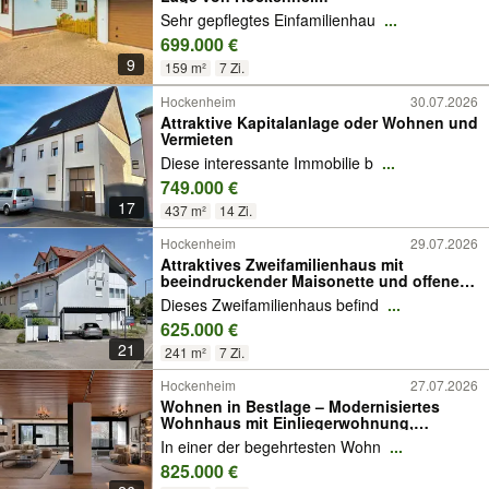
Sehr gepflegtes Einfamilienhau
...
699.000 €
9
159 m²
7 Zi.
Hockenheim
30.07.2026
Attraktive Kapitalanlage oder Wohnen und
Vermieten
Diese interessante Immobilie b
...
749.000 €
17
437 m²
14 Zi.
Hockenheim
29.07.2026
Attraktives Zweifamilienhaus mit
beeindruckender Maisonette und offenem
Wohnbereich
Dieses Zweifamilienhaus befind
...
625.000 €
21
241 m²
7 Zi.
Hockenheim
27.07.2026
Wohnen in Bestlage – Modernisiertes
Wohnhaus mit Einliegerwohnung,
Dachterrasse und Garten
In einer der begehrtesten Wohn
...
825.000 €