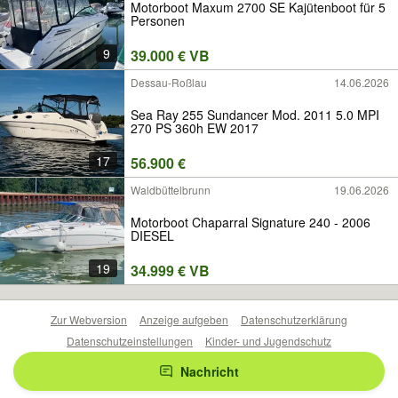
Motorboot Maxum 2700 SE Kajütenboot für 5
Personen
9
39.000 € VB
Dessau-Roßlau
14.06.2026
Sea Ray 255 Sundancer Mod. 2011 5.0 MPI
270 PS 360h EW 2017
17
56.900 €
Waldbüttelbrunn
19.06.2026
Motorboot Chaparral Signature 240 - 2006
DIESEL
19
34.999 € VB
Zur Webversion
Anzeige aufgeben
Datenschutzerklärung
Datenschutzeinstellungen
Kinder- und Jugendschutz
Barrierefreiheitserklärung
Sicherheitslücken melden
Nachricht
Nutzungsbedingungen
Beliebte Suchen
Anzeigen Übersicht