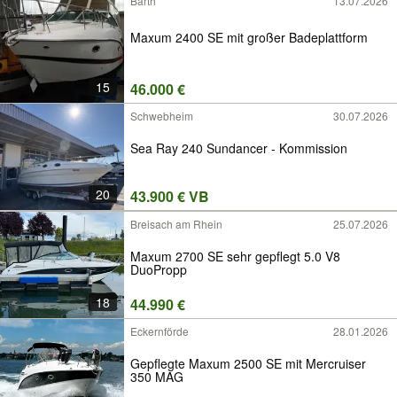
Barth
13.07.2026
Maxum 2400 SE mit großer Badeplattform
15
46.000 €
Schwebheim
30.07.2026
Sea Ray 240 Sundancer - Kommission
20
43.900 € VB
Breisach am Rhein
25.07.2026
Maxum 2700 SE sehr gepflegt 5.0 V8
DuoPropp
18
44.990 €
Eckernförde
28.01.2026
Gepflegte Maxum 2500 SE mit Mercruiser
350 MAG