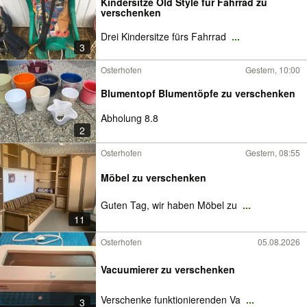
Kindersitze Old Style für Fahrrad zu
verschenken
Drei Kindersitze fürs Fahrrad
...
3
Osterhofen
Gestern, 10:00
Blumentopf Blumentöpfe zu verschenken
Abholung 8.8
2
Osterhofen
Gestern, 08:55
Möbel zu verschenken
Guten Tag, wir haben Möbel zu
...
11
Osterhofen
05.08.2026
Vacuumierer zu verschenken
Verschenke funktionierenden Va
...
3