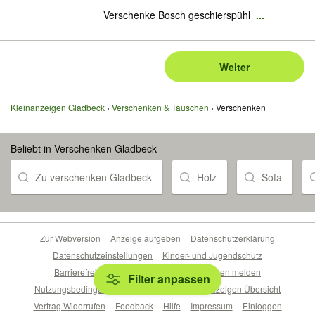
Verschenke Bosch geschierspühl
...
Weiter
Kleinanzeigen Gladbeck
Verschenken & Tauschen
Verschenken
Beliebt in Verschenken Gladbeck
Zu verschenken Gladbeck
Holz
Sofa
Zur Webversion
Anzeige aufgeben
Datenschutzerklärung
Datenschutzeinstellungen
Kinder- und Jugendschutz
Barrierefreiheitserklärung
Sicherheitslücken melden
Filter anpassen
Nutzungsbedingungen
Beliebte Suchen
Anzeigen Übersicht
Vertrag Widerrufen
Feedback
Hilfe
Impressum
Einloggen