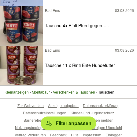
Bad Ems
03.08.2026
Tausche 4x Rinti Pferd gegen…..
Bad Ems
03.08.2026
Tausche 11 x Rinti Ente Hundefutter
Kleinanzeigen
Montabaur
Verschenken & Tauschen
Tauschen
Zur Webversion
Anzeige aufgeben
Datenschutzerklärung
Datenschutzeinstellungen
Kinder- und Jugendschutz
Barrierefreiheitserklärung
Sicherheitslücken melden
Filter anpassen
Nutzungsbedingungen
Beliebte Suchen
Anzeigen Übersicht
Vertrag Widerrufen
Feedback
Hilfe
Impressum
Einloggen