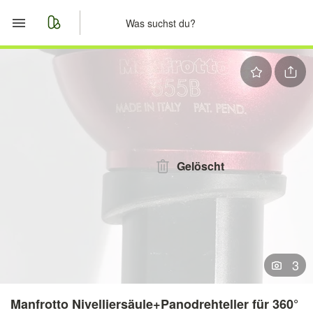
Start
Merkliste
Nachrichten
Anzeige aufgeben
Gelöscht
3
Manfrotto Nivelliersäule+Panodrehteller für 360°