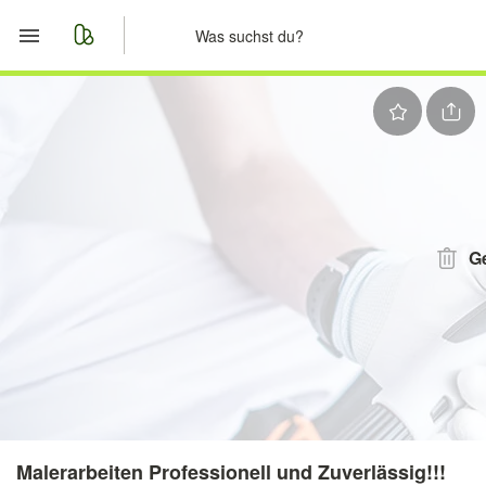
Start
Merkliste
Nachrichten
Anzeige aufgeben
G
Malerarbeiten Professionell und Zuverlässig!!!