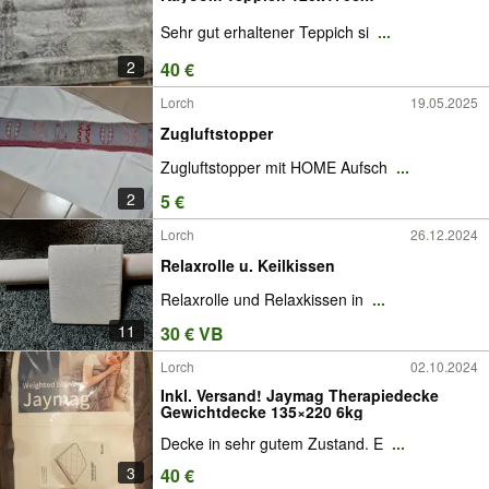
Sehr gut erhaltener Teppich si
...
2
40 €
Lorch
19.05.2025
Zugluftstopper
Zugluftstopper mit HOME Aufsch
...
2
5 €
Lorch
26.12.2024
Relaxrolle u. Keilkissen
Relaxrolle und Relaxkissen in
...
11
30 € VB
Lorch
02.10.2024
Inkl. Versand! Jaymag Therapiedecke
Gewichtdecke 135×220 6kg
Decke in sehr gutem Zustand. E
...
3
40 €