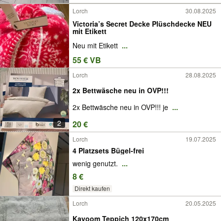
Lorch
30.08.2025
Victoria’s Secret Decke Plüschdecke NEU
mit Etikett
Neu mit Etikett
...
55 € VB
Lorch
28.08.2025
2x Bettwäsche neu in OVP!!!
2x Bettwäsche neu in OVP!!! je
...
2
20 €
Lorch
19.07.2025
4 Platzsets Bügel-frei
wenig genutzt.
...
8 €
Direkt kaufen
Lorch
20.05.2025
Kayoom Teppich 120x170cm