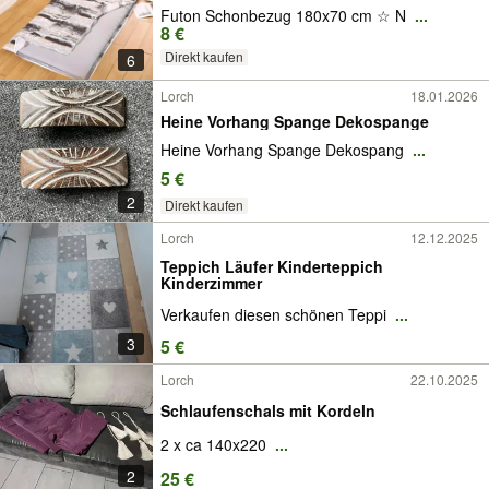
Futon Schonbezug 180x70 cm ☆ N
...
8 €
Direkt kaufen
6
Lorch
18.01.2026
Heine Vorhang Spange Dekospange
Heine Vorhang Spange Dekospang
...
5 €
2
Direkt kaufen
Lorch
12.12.2025
Teppich Läufer Kinderteppich
Kinderzimmer
Verkaufen diesen schönen Teppi
...
3
5 €
Lorch
22.10.2025
Schlaufenschals mit Kordeln
2 x ca 140x220
...
2
25 €