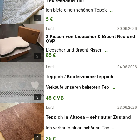
TEX Standard 100
Ich biete einen schönen Teppic
...
5
5 €
Lorch
30.06.2026
2 Kissen von Liebscher & Bracht Neu und
OVP
Liebscher und Bracht Kissen
...
85 €
3
Lorch
24.06.2026
Teppich / Kinderzimmer teppich
Verkaufe unseren beliebten Tep
...
3
45 € VB
Lorch
23.06.2026
Teppich in Altrosa – sehr guter Zustand
Ich verkaufe einen schönen Tep
...
2
25 €