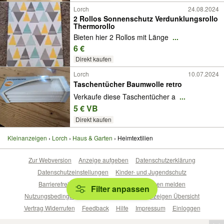
Lorch
24.08.2024
2 Rollos Sonnenschutz Verdunklungsrollo
Thermorollo
Bieten hier 2 Rollos mit Länge
...
6 €
Direkt kaufen
Lorch
10.07.2024
Taschentücher Baumwolle retro
Verkaufe diese Taschentücher a
...
5 € VB
Direkt kaufen
Kleinanzeigen
Lorch
Haus & Garten
Heimtextilien
Zur Webversion
Anzeige aufgeben
Datenschutzerklärung
Datenschutzeinstellungen
Kinder- und Jugendschutz
Barrierefreiheitserklärung
Sicherheitslücken melden
Filter anpassen
Nutzungsbedingungen
Beliebte Suchen
Anzeigen Übersicht
Vertrag Widerrufen
Feedback
Hilfe
Impressum
Einloggen