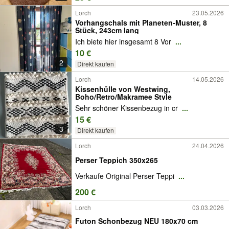
Lorch
23.05.2026
Vorhangschals mit Planeten-Muster, 8
Stück, 243cm lang
Ich biete hier insgesamt 8 Vor
...
10 €
2
Direkt kaufen
Lorch
14.05.2026
Kissenhülle von Westwing,
Boho/Retro/Makramee Style
Sehr schöner Kissenbezug in cr
...
15 €
3
Direkt kaufen
Lorch
24.04.2026
Perser Teppich 350x265
Verkaufe Original Perser Teppi
...
200 €
Lorch
03.03.2026
Futon Schonbezug NEU 180x70 cm