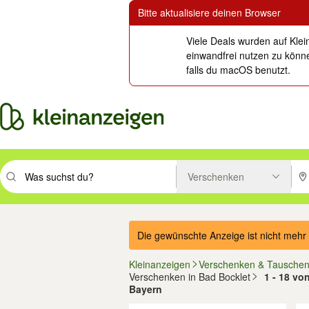
Bitte aktualisiere deinen Browser
Viele Deals wurden auf Klei
einwandfrei nutzen zu könne
falls du macOS benutzt.
Verschenken
Suchbegriff eingeben. Eingabetaste drücken um zu suchen, oder Vorsc
PLZ
Die gewünschte Anzeige ist nicht mehr 
Kleinanzeigen
Verschenken & Tausche
Verschenken in Bad Bocklet
1 - 18 vo
Bayern