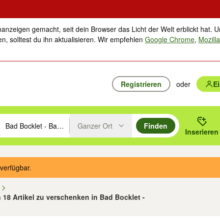
nanzeigen gemacht, seit dein Browser das Licht der Welt erblickt hat. U
n, solltest du ihn aktualisieren. Wir empfehlen
Google Chrome
,
Mozilla
Registrieren
oder
E
Ganzer Ort
Finden
hläge mit den Pfeiltasten nach oben/unten durchsuchen und mit Einga
 oder Ort eingeben. Eingabetaste drücken um zu suchen, oder Vorschl
Inserieren
Suche im Umkreis des gewählten Orts oder PLZ
verfügbar.
n
n 18 Artikel zu verschenken in Bad Bocklet -